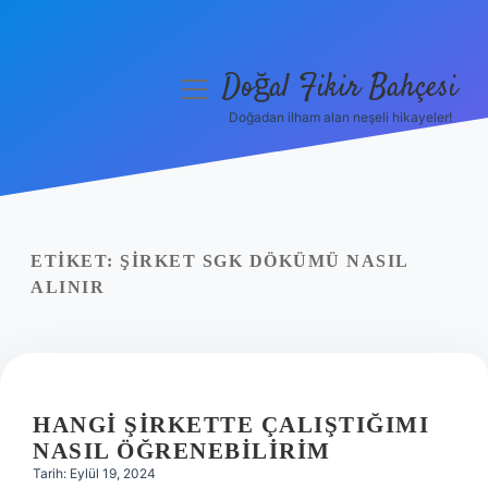
Doğal Fikir Bahçesi
menüyü
aç
Doğadan ilham alan neşeli hikayeler!
Anasayfa
Gizlilik Politikası
Yasal Uyarı
ETIKET:
ŞIRKET SGK DÖKÜMÜ NASIL
ALINIR
Hakkımızda
HANGI ŞIRKETTE ÇALIŞTIĞIMI
NASIL ÖĞRENEBILIRIM
Tarih: Eylül 19, 2024