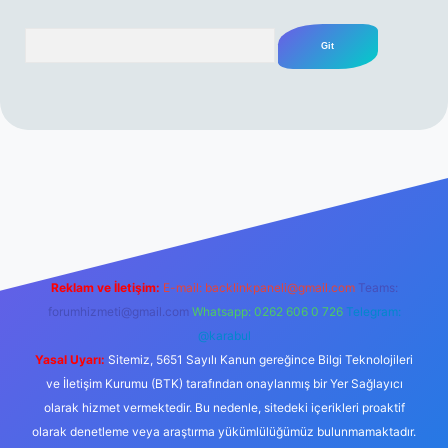
Arama
erabet resmi sitesi
tulipbetgiris.org
Reklam ve İletişim:
E-mail:
backlinkpaneli@gmail.com
Teams:
forumhizmeti@gmail.com
Whatsapp: 0262 606 0 726
Telegram:
@karabul
Yasal Uyarı:
Sitemiz, 5651 Sayılı Kanun gereğince Bilgi Teknolojileri
ve İletişim Kurumu (BTK) tarafından onaylanmış bir Yer Sağlayıcı
olarak hizmet vermektedir. Bu nedenle, sitedeki içerikleri proaktif
olarak denetleme veya araştırma yükümlülüğümüz bulunmamaktadır.