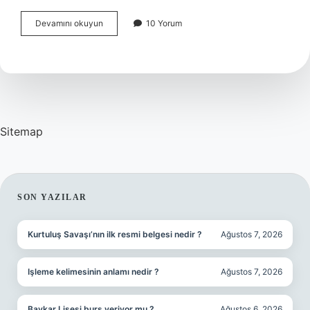
Hangi
Devamını okuyun
10 Yorum
Şirkette
Çalıştığımı
Nasıl
Öğrenebilirim
Sitemap
SIDEBAR
SON YAZILAR
Kurtuluş Savaşı’nın ilk resmi belgesi nedir ?
Ağustos 7, 2026
Işleme kelimesinin anlamı nedir ?
Ağustos 7, 2026
Baykar Lisesi burs veriyor mu ?
Ağustos 6, 2026