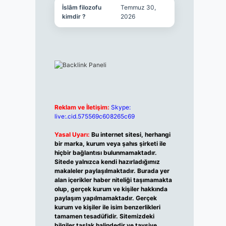
İslâm filozofu
Temmuz 30,
kimdir ?
2026
Reklam ve İletişim:
Skype:
live:.cid.575569c608265c69
Yasal Uyarı:
Bu internet sitesi, herhangi
bir marka, kurum veya şahıs şirketi ile
hiçbir bağlantısı bulunmamaktadır.
Sitede yalnızca kendi hazırladığımız
makaleler paylaşılmaktadır. Burada yer
alan içerikler haber niteliği taşımamakta
olup, gerçek kurum ve kişiler hakkında
paylaşım yapılmamaktadır. Gerçek
kurum ve kişiler ile isim benzerlikleri
tamamen tesadüfidir. Sitemizdeki
bilgiler taslak halindedir ve tavsiye