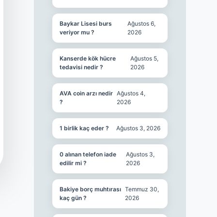
Baykar Lisesi burs
Ağustos 6,
veriyor mu ?
2026
Kanserde kök hücre
Ağustos 5,
tedavisi nedir ?
2026
AVA coin arzı nedir
Ağustos 4,
?
2026
1 birlik kaç eder ?
Ağustos 3, 2026
0 alınan telefon iade
Ağustos 3,
edilir mi ?
2026
Bakiye borç muhtırası
Temmuz 30,
kaç gün ?
2026