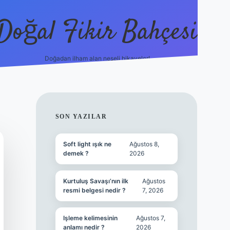
Doğal Fikir Bahçesi
Doğadan ilham alan neşeli hikayeler!
grandoperabet re
SIDEBAR
SON YAZILAR
Soft light ışık ne
Ağustos 8,
demek ?
2026
Kurtuluş Savaşı’nın ilk
Ağustos
resmi belgesi nedir ?
7, 2026
Işleme kelimesinin
Ağustos 7,
anlamı nedir ?
2026