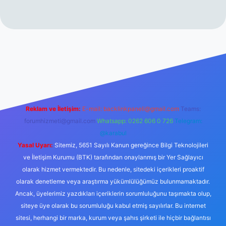
erabet resmi sitesi
tulipbetgiris.org
Reklam ve İletişim:
E-mail:
backlinkpaneli@gmail.com
Teams:
forumhizmeti@gmail.com
Whatsapp: 0262 606 0 726
Telegram:
@karabul
Yasal Uyarı:
Sitemiz, 5651 Sayılı Kanun gereğince Bilgi Teknolojileri
ve İletişim Kurumu (BTK) tarafından onaylanmış bir Yer Sağlayıcı
olarak hizmet vermektedir. Bu nedenle, sitedeki içerikleri proaktif
olarak denetleme veya araştırma yükümlülüğümüz bulunmamaktadır.
Ancak, üyelerimiz yazdıkları içeriklerin sorumluluğunu taşımakta olup,
siteye üye olarak bu sorumluluğu kabul etmiş sayılırlar. Bu internet
sitesi, herhangi bir marka, kurum veya şahıs şirketi ile hiçbir bağlantısı