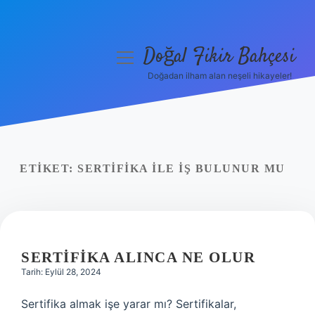
Doğal Fikir Bahçesi
menüyü
aç
Doğadan ilham alan neşeli hikayeler!
Anasayfa
Gizlilik Politikası
Yasal Uyarı
ETIKET:
SERTIFIKA ILE IŞ BULUNUR MU
Hakkımızda
SERTIFIKA ALINCA NE OLUR
Tarih: Eylül 28, 2024
Sertifika almak işe yarar mı? Sertifikalar,