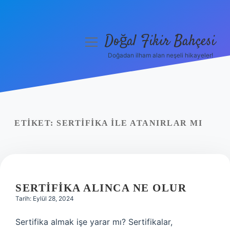
Doğal Fikir Bahçesi
menüyü
aç
Doğadan ilham alan neşeli hikayeler!
Anasayfa
Gizlilik Politikası
Yasal Uyarı
ETIKET:
SERTIFIKA ILE ATANIRLAR MI
Hakkımızda
SERTIFIKA ALINCA NE OLUR
Tarih: Eylül 28, 2024
Sertifika almak işe yarar mı? Sertifikalar,