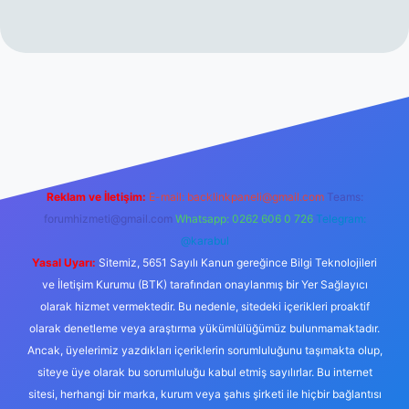
rabet resmi sitesi
tulipbetgiris.org
Reklam ve İletişim:
E-mail:
backlinkpaneli@gmail.com
Teams:
forumhizmeti@gmail.com
Whatsapp: 0262 606 0 726
Telegram:
@karabul
Yasal Uyarı:
Sitemiz, 5651 Sayılı Kanun gereğince Bilgi Teknolojileri
ve İletişim Kurumu (BTK) tarafından onaylanmış bir Yer Sağlayıcı
olarak hizmet vermektedir. Bu nedenle, sitedeki içerikleri proaktif
olarak denetleme veya araştırma yükümlülüğümüz bulunmamaktadır.
Ancak, üyelerimiz yazdıkları içeriklerin sorumluluğunu taşımakta olup,
siteye üye olarak bu sorumluluğu kabul etmiş sayılırlar. Bu internet
sitesi, herhangi bir marka, kurum veya şahıs şirketi ile hiçbir bağlantısı