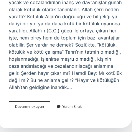
yasak ve cezalandırılan inanç ve davranışlar günah
olarak kötülük olarak tanımlanır. Allah şerri neden
yarattı? Kötülük Allah’ın doğruluğu ve bilgeliği ya
da iyi bir yol ya da daha kötü bir kötülük uyarınca
yaratıldı. Allah’ın (C.C.) gücü ile ortaya çıkan her
işte, hem birey hem de toplum için bazı avantajlar
olabilir. Şer vardır ne demek? Sözlükte, “kötülük,
kötülük ve kötü çalışma” Tanrı’nın tatmin olmadığı,
hoşlanmadığı, işlenirse meşru olmadığı, kişinin
cezalandırılacağı ve cezalandırılacağı anlamına
gelir. Şerden hayır çıkar mı? Hamdi Bey: Mı kötülük
değil mi? Bu ne anlama gelir? “Hayır ve kötülüğün
Allah’tan geldiğine inandık.…
Dinde
Devamını okuyun
Yorum Bırak
Şer
Ne
Demektir