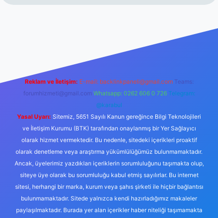
andoperabet resmi sitesi
tulipbetgiris.org
Reklam ve İletişim:
E-mail:
backlinkpaneli@gmail.com
Teams:
forumhizmeti@gmail.com
Whatsapp: 0262 606 0 726
Telegram:
@karabul
Yasal Uyarı:
Sitemiz, 5651 Sayılı Kanun gereğince Bilgi Teknolojileri
ve İletişim Kurumu (BTK) tarafından onaylanmış bir Yer Sağlayıcı
olarak hizmet vermektedir. Bu nedenle, sitedeki içerikleri proaktif
olarak denetleme veya araştırma yükümlülüğümüz bulunmamaktadır.
Ancak, üyelerimiz yazdıkları içeriklerin sorumluluğunu taşımakta olup,
siteye üye olarak bu sorumluluğu kabul etmiş sayılırlar. Bu internet
sitesi, herhangi bir marka, kurum veya şahıs şirketi ile hiçbir bağlantısı
bulunmamaktadır. Sitede yalnızca kendi hazırladığımız makaleler
paylaşılmaktadır. Burada yer alan içerikler haber niteliği taşımamakta