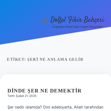
Doğal Fikir Bahçesi
menüyü
aç
Doğadan ilham alan neşeli hikayeler!
Anasayfa
Gizlilik Politikası
Yasal Uyarı
ETIKET:
ŞERI NE ANLAMA GELIR
Hakkımızda
DINDE ŞER NE DEMEKTIR
Tarih: Şubat 21, 2025
Şer nedir islamda? Dini edebiyatta, Allah tarafından