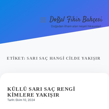
Doğal Fikir Bahçesi
menüyü
aç
Doğadan ilham alan neşeli hikayeler!
Anasayfa
Gizlilik Politikası
Yasal Uyarı
ETIKET:
SARI SAÇ HANGI CILDE YAKIŞIR
Hakkımızda
KÜLLÜ SARI SAÇ RENGI
KIMLERE YAKIŞIR
Tarih: Ekim 10, 2024