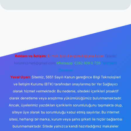
erabet resmi sitesi
tulipbetgiris.org
Reklam ve İletişim:
E-mail:
backlinkpaneli@gmail.com
Teams:
forumhizmeti@gmail.com
Whatsapp: 0262 606 0 726
Telegram:
@karabul
Yasal Uyarı:
Sitemiz, 5651 Sayılı Kanun gereğince Bilgi Teknolojileri
ve İletişim Kurumu (BTK) tarafından onaylanmış bir Yer Sağlayıcı
olarak hizmet vermektedir. Bu nedenle, sitedeki içerikleri proaktif
olarak denetleme veya araştırma yükümlülüğümüz bulunmamaktadır.
Ancak, üyelerimiz yazdıkları içeriklerin sorumluluğunu taşımakta olup,
siteye üye olarak bu sorumluluğu kabul etmiş sayılırlar. Bu internet
sitesi, herhangi bir marka, kurum veya şahıs şirketi ile hiçbir bağlantısı
bulunmamaktadır. Sitede yalnızca kendi hazırladığımız makaleler