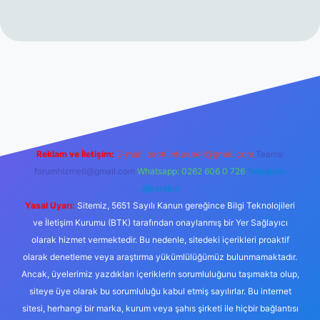
esmi sitesi
tulipbetgiris.org
Reklam ve İletişim:
E-mail:
backlinkpaneli@gmail.com
Teams:
forumhizmeti@gmail.com
Whatsapp: 0262 606 0 726
Telegram:
@karabul
Yasal Uyarı:
Sitemiz, 5651 Sayılı Kanun gereğince Bilgi Teknolojileri
ve İletişim Kurumu (BTK) tarafından onaylanmış bir Yer Sağlayıcı
olarak hizmet vermektedir. Bu nedenle, sitedeki içerikleri proaktif
olarak denetleme veya araştırma yükümlülüğümüz bulunmamaktadır.
Ancak, üyelerimiz yazdıkları içeriklerin sorumluluğunu taşımakta olup,
siteye üye olarak bu sorumluluğu kabul etmiş sayılırlar. Bu internet
sitesi, herhangi bir marka, kurum veya şahıs şirketi ile hiçbir bağlantısı