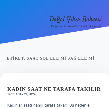
Doğal Fikir Bahçesi
menüyü
aç
Doğadan ilham alan neşeli hikayeler!
Anasayfa
Gizlilik Politikası
Yasal Uyarı
ETIKET:
SAAT SOL ELE MI SAĞ ELE MI
Hakkımızda
KADIN SAAT NE TARAFA TAKILIR
Tarih: Aralık 21, 2024
Kadınlar saati hangi tarafa takar? Bu nedenle