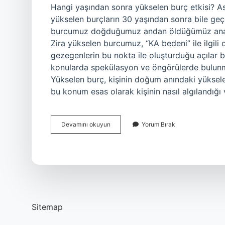
Hangi yaşından sonra yükselen burç etkisi? Ast
yükselen burçların 30 yaşından sonra bile geçe
burcumuz doğduğumuz andan öldüğümüz ana kad
Zira yükselen burcumuz, “KA bedeni” ile ilgili
gezegenlerin bu nokta ile oluşturduğu açılar biz
konularda spekülasyon ve öngörülerde bulunma
Yükselen burç, kişinin doğum anındaki yükselen
bu konum esas olarak kişinin nasıl algılandığı
Yükselen
Devamını okuyun
Yorum Bırak
Burç
Ne
Zaman
Etkili
Olur
Sitemap