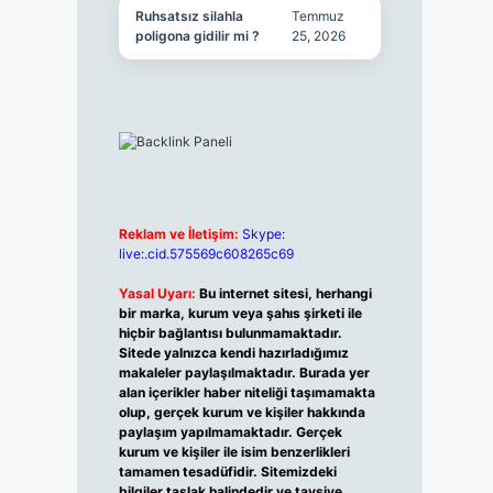
Ruhsatsız silahla
Temmuz
poligona gidilir mi ?
25, 2026
Reklam ve İletişim:
Skype:
live:.cid.575569c608265c69
Yasal Uyarı:
Bu internet sitesi, herhangi
bir marka, kurum veya şahıs şirketi ile
hiçbir bağlantısı bulunmamaktadır.
Sitede yalnızca kendi hazırladığımız
makaleler paylaşılmaktadır. Burada yer
alan içerikler haber niteliği taşımamakta
olup, gerçek kurum ve kişiler hakkında
paylaşım yapılmamaktadır. Gerçek
kurum ve kişiler ile isim benzerlikleri
tamamen tesadüfidir. Sitemizdeki
bilgiler taslak halindedir ve tavsiye