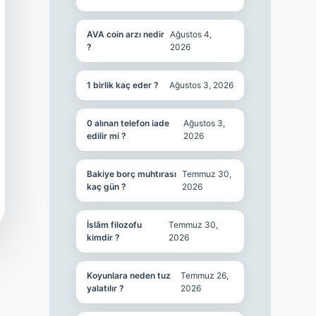
AVA coin arzı nedir
Ağustos 4,
?
2026
1 birlik kaç eder ?
Ağustos 3, 2026
0 alınan telefon iade
Ağustos 3,
edilir mi ?
2026
Bakiye borç muhtırası
Temmuz 30,
kaç gün ?
2026
İslâm filozofu
Temmuz 30,
kimdir ?
2026
Koyunlara neden tuz
Temmuz 26,
yalatılır ?
2026