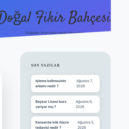
Doğal Fikir Bahçesi
Doğadan ilham alan neşeli hikayeler!
grandoperabet re
SIDEBAR
SON YAZILAR
Işleme kelimesinin
Ağustos 7,
anlamı nedir ?
2026
Baykar Lisesi burs
Ağustos 6,
veriyor mu ?
2026
Kanserde kök hücre
Ağustos 5,
tedavisi nedir ?
2026