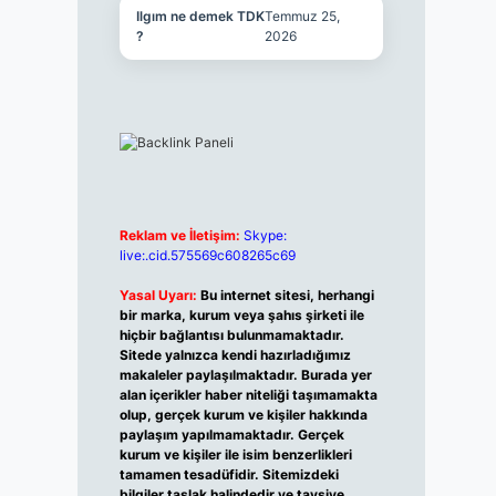
Ilgım ne demek TDK
Temmuz 25,
?
2026
Reklam ve İletişim:
Skype:
live:.cid.575569c608265c69
Yasal Uyarı:
Bu internet sitesi, herhangi
bir marka, kurum veya şahıs şirketi ile
hiçbir bağlantısı bulunmamaktadır.
Sitede yalnızca kendi hazırladığımız
makaleler paylaşılmaktadır. Burada yer
alan içerikler haber niteliği taşımamakta
olup, gerçek kurum ve kişiler hakkında
paylaşım yapılmamaktadır. Gerçek
kurum ve kişiler ile isim benzerlikleri
tamamen tesadüfidir. Sitemizdeki
bilgiler taslak halindedir ve tavsiye