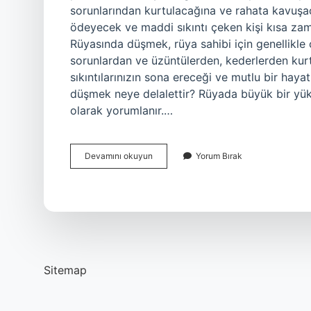
sorunlarından kurtulacağına ve rahata kavuşac
ödeyecek ve maddi sıkıntı çeken kişi kısa za
Rüyasında düşmek, rüya sahibi için genellikle c
sorunlardan ve üzüntülerden, kederlerden kurt
sıkıntılarınızın sona ereceği ve mutlu bir hay
düşmek neye delalettir? Rüyada büyük bir yüks
olarak yorumlanır.…
Dağdan
Devamını okuyun
Yorum Bırak
Düşmek
Ne
Anlama
Gelir
Sitemap