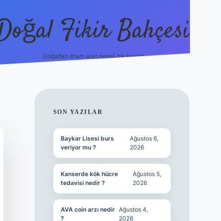
Doğal Fikir Bahçesi
Doğadan ilham alan neşeli hikayeler!
grandoperabet 
SIDEBAR
SON YAZILAR
Baykar Lisesi burs
Ağustos 6,
veriyor mu ?
2026
Kanserde kök hücre
Ağustos 5,
tedavisi nedir ?
2026
AVA coin arzı nedir
Ağustos 4,
?
2026