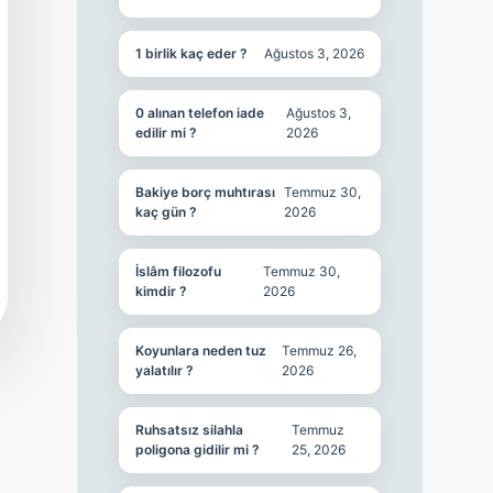
1 birlik kaç eder ?
Ağustos 3, 2026
0 alınan telefon iade
Ağustos 3,
edilir mi ?
2026
Bakiye borç muhtırası
Temmuz 30,
kaç gün ?
2026
İslâm filozofu
Temmuz 30,
kimdir ?
2026
Koyunlara neden tuz
Temmuz 26,
yalatılır ?
2026
Ruhsatsız silahla
Temmuz
poligona gidilir mi ?
25, 2026