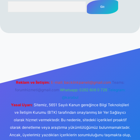
Arama
rabet resmi sitesi
tulipbetgiris.org
Reklam ve İletişim:
E-mail:
backlinkpaneli@gmail.com
Teams:
forumhizmeti@gmail.com
Whatsapp: 0262 606 0 726
Telegram:
@karabul
Yasal Uyarı:
Sitemiz, 5651 Sayılı Kanun gereğince Bilgi Teknolojileri
ve İletişim Kurumu (BTK) tarafından onaylanmış bir Yer Sağlayıcı
olarak hizmet vermektedir. Bu nedenle, sitedeki içerikleri proaktif
olarak denetleme veya araştırma yükümlülüğümüz bulunmamaktadır.
Ancak, üyelerimiz yazdıkları içeriklerin sorumluluğunu taşımakta olup,