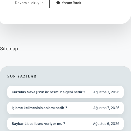
Adetin
Devamını okuyun
Yorum Bırak
4
Günü
Banyo
Yapılır
Mı
Sitemap
SIDEBAR
SON YAZILAR
Kurtuluş Savaşı’nın ilk resmi belgesi nedir ?
Ağustos 7, 2026
Işleme kelimesinin anlamı nedir ?
Ağustos 7, 2026
Baykar Lisesi burs veriyor mu ?
Ağustos 6, 2026