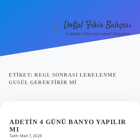
Doğal Fikir Bahçesi
menüyü
aç
Doğadan ilham alan neşeli hikayeler!
Anasayfa
Gizlilik Politikası
Yasal Uyarı
ETIKET:
REGL SONRASI LEKELENME
GUSÜL GEREKTIRIR MI
Hakkımızda
ADETIN 4 GÜNÜ BANYO YAPILIR
MI
Tarih: Mart 7, 2025