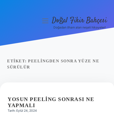
Doğal Fikir Bahçesi
menüyü
aç
Doğadan ilham alan neşeli hikayeler!
Anasayfa
Gizlilik Politikası
Yasal Uyarı
ETIKET:
PEELINGDEN SONRA YÜZE NE
SÜRÜLÜR
Hakkımızda
YOSUN PEELING SONRASI NE
YAPMALI
Tarih: Eylül 24, 2024