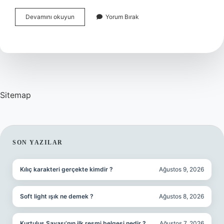
Yosun
Devamını okuyun
Yorum Bırak
Peeling
Sonrası
Ne
Yapmalı
Sitemap
SIDEBAR
SON YAZILAR
Kılıç karakteri gerçekte kimdir ?
Ağustos 9, 2026
Soft light ışık ne demek ?
Ağustos 8, 2026
Kurtuluş Savaşı’nın ilk resmi belgesi nedir ?
Ağustos 7, 2026