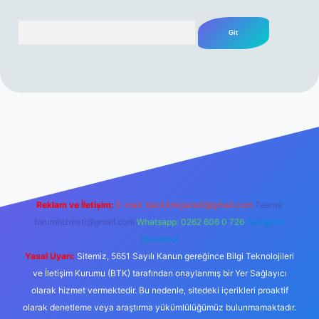
Arama
rabet resmi sitesi
tulipbetgiris.org
Reklam ve İletişim:
E-mail:
backlinkpaneli@gmail.com
Teams:
forumhizmeti@gmail.com
Whatsapp: 0262 606 0 726
Telegram:
@karabul
Yasal Uyarı:
Sitemiz, 5651 Sayılı Kanun gereğince Bilgi Teknolojileri
ve İletişim Kurumu (BTK) tarafından onaylanmış bir Yer Sağlayıcı
olarak hizmet vermektedir. Bu nedenle, sitedeki içerikleri proaktif
olarak denetleme veya araştırma yükümlülüğümüz bulunmamaktadır.