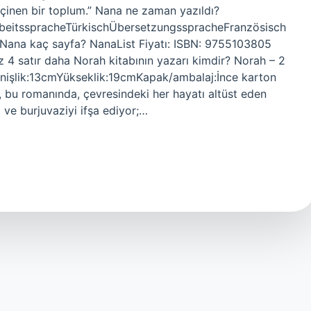
eçinen bir toplum.” Nana ne zaman yazıldı?
beitsspracheTürkischÜbersetzungsspracheFranzösisch
a Nana kaç sayfa? NanaList Fiyatı: ISBN: 9755103805
iz 4 satır daha Norah kitabının yazarı kimdir? Norah – 2
enişlik:13cmYükseklik:19cmKapak/ambalaj:İnce karton
, bu romanında, çevresindeki her hayatı altüst eden
i ve burjuvaziyi ifşa ediyor;…