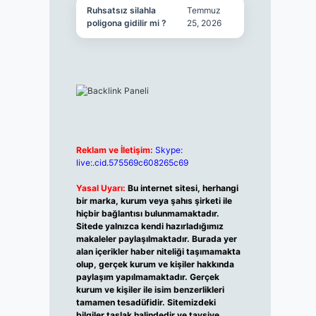
Ruhsatsız silahla
Temmuz
poligona gidilir mi ?
25, 2026
Reklam ve İletişim:
Skype:
live:.cid.575569c608265c69
Yasal Uyarı:
Bu internet sitesi, herhangi
bir marka, kurum veya şahıs şirketi ile
hiçbir bağlantısı bulunmamaktadır.
Sitede yalnızca kendi hazırladığımız
makaleler paylaşılmaktadır. Burada yer
alan içerikler haber niteliği taşımamakta
olup, gerçek kurum ve kişiler hakkında
paylaşım yapılmamaktadır. Gerçek
kurum ve kişiler ile isim benzerlikleri
tamamen tesadüfidir. Sitemizdeki
bilgiler taslak halindedir ve tavsiye