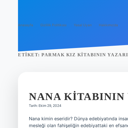
Anasayfa
Gizlilik Politikası
Yasal Uyarı
Hakkımızda
ETIKET:
PARMAK KIZ KITABININ YAZARI
NANA KITABININ
Tarih: Ekim 29, 2024
Nana kimin eseridir? Dünya edebiyatında insan 
mesleği olan fahişeliğin edebiyattaki en efsa