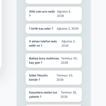
AVA coin arzı nedir
Ağustos 4,
?
2026
1 birlik kaç eder ?
Ağustos 3, 2026
0 alınan telefon iade
Ağustos 3,
edilir mi ?
2026
Bakiye borç muhtırası
Temmuz 30,
kaç gün ?
2026
İslâm filozofu
Temmuz 30,
kimdir ?
2026
Koyunlara neden tuz
Temmuz 26,
yalatılır ?
2026