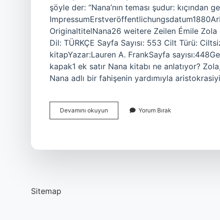
şöyle der: “Nana’nın teması şudur: kıçından g
ImpressumErstveröffentlichungsdatum1880Ar
OriginaltitelNana26 weitere Zeilen Émile Zol
Dil: TÜRKÇE Sayfa Sayısı: 553 Cilt Türü: Cilts
kitapYazar:Lauren A. FrankSayfa sayısı:448G
kapak1 ek satır Nana kitabı ne anlatıyor? Zola
Nana adlı bir fahişenin yardımıyla aristokrasiy
Nana
Devamını okuyun
Yorum Bırak
Kitabının
Yazarı
Kimdir
Sitemap