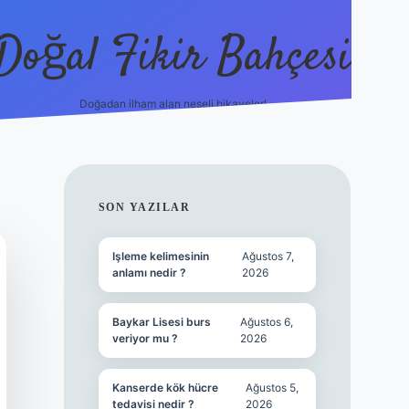
Doğal Fikir Bahçesi
Doğadan ilham alan neşeli hikayeler!
grandoperabet re
SIDEBAR
SON YAZILAR
Işleme kelimesinin
Ağustos 7,
anlamı nedir ?
2026
Baykar Lisesi burs
Ağustos 6,
veriyor mu ?
2026
Kanserde kök hücre
Ağustos 5,
tedavisi nedir ?
2026