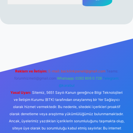
perabet resmi sitesi
tulipbetgiris.org
Reklam ve İletişim:
E-mail:
backlinkpaneli@gmail.com
Teams:
forumhizmeti@gmail.com
Whatsapp: 0262 606 0 726
Telegram:
@karabul
Yasal Uyarı:
Sitemiz, 5651 Sayılı Kanun gereğince Bilgi Teknolojileri
ve İletişim Kurumu (BTK) tarafından onaylanmış bir Yer Sağlayıcı
olarak hizmet vermektedir. Bu nedenle, sitedeki içerikleri proaktif
olarak denetleme veya araştırma yükümlülüğümüz bulunmamaktadır.
Ancak, üyelerimiz yazdıkları içeriklerin sorumluluğunu taşımakta olup,
siteye üye olarak bu sorumluluğu kabul etmiş sayılırlar. Bu internet