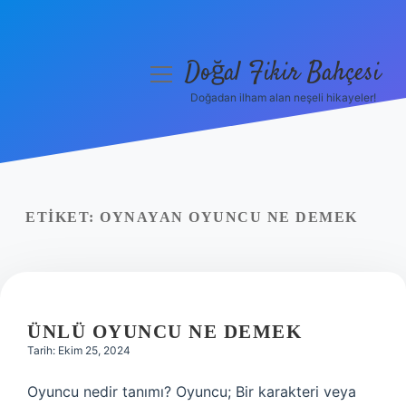
Doğal Fikir Bahçesi
menüyü
aç
Doğadan ilham alan neşeli hikayeler!
Anasayfa
Gizlilik Politikası
Yasal Uyarı
ETIKET:
OYNAYAN OYUNCU NE DEMEK
Hakkımızda
ÜNLÜ OYUNCU NE DEMEK
Tarih: Ekim 25, 2024
Oyuncu nedir tanımı? Oyuncu; Bir karakteri veya