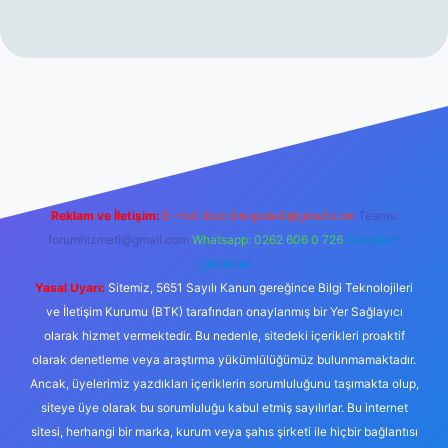
erabet resmi sitesi
tulipbetgiris.org
Reklam ve İletişim:
E-mail:
backlinkpaneli@gmail.com
Teams:
forumhizmeti@gmail.com
Whatsapp: 0262 606 0 726
Telegram:
@karabul
Yasal Uyarı:
Sitemiz, 5651 Sayılı Kanun gereğince Bilgi Teknolojileri
ve İletişim Kurumu (BTK) tarafından onaylanmış bir Yer Sağlayıcı
olarak hizmet vermektedir. Bu nedenle, sitedeki içerikleri proaktif
olarak denetleme veya araştırma yükümlülüğümüz bulunmamaktadır.
Ancak, üyelerimiz yazdıkları içeriklerin sorumluluğunu taşımakta olup,
siteye üye olarak bu sorumluluğu kabul etmiş sayılırlar. Bu internet
sitesi, herhangi bir marka, kurum veya şahıs şirketi ile hiçbir bağlantısı