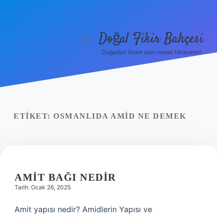
Doğal Fikir Bahçesi
menüyü
aç
Doğadan ilham alan neşeli hikayeler!
Anasayfa
Gizlilik Politikası
Yasal Uyarı
ETIKET:
OSMANLIDA AMID NE DEMEK
Hakkımızda
AMIT BAĞI NEDIR
Tarih: Ocak 26, 2025
Amit yapısı nedir? Amidlerin Yapısı ve