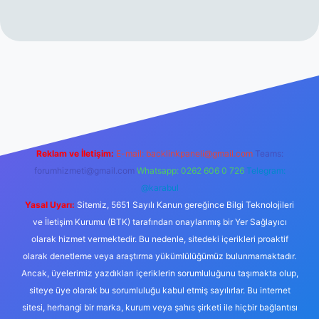
rabet resmi sitesi
tulipbetgiris.org
Reklam ve İletişim:
E-mail:
backlinkpaneli@gmail.com
Teams:
forumhizmeti@gmail.com
Whatsapp: 0262 606 0 726
Telegram:
@karabul
Yasal Uyarı:
Sitemiz, 5651 Sayılı Kanun gereğince Bilgi Teknolojileri
ve İletişim Kurumu (BTK) tarafından onaylanmış bir Yer Sağlayıcı
olarak hizmet vermektedir. Bu nedenle, sitedeki içerikleri proaktif
olarak denetleme veya araştırma yükümlülüğümüz bulunmamaktadır.
Ancak, üyelerimiz yazdıkları içeriklerin sorumluluğunu taşımakta olup,
siteye üye olarak bu sorumluluğu kabul etmiş sayılırlar. Bu internet
sitesi, herhangi bir marka, kurum veya şahıs şirketi ile hiçbir bağlantısı