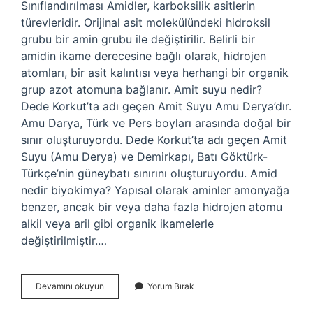
Sınıflandırılması Amidler, karboksilik asitlerin
türevleridir. Orijinal asit molekülündeki hidroksil
grubu bir amin grubu ile değiştirilir. Belirli bir
amidin ikame derecesine bağlı olarak, hidrojen
atomları, bir asit kalıntısı veya herhangi bir organik
grup azot atomuna bağlanır. Amit suyu nedir?
Dede Korkut’ta adı geçen Amit Suyu Amu Derya’dır.
Amu Darya, Türk ve Pers boyları arasında doğal bir
sınır oluşturuyordu. Dede Korkut’ta adı geçen Amit
Suyu (Amu Derya) ve Demirkapı, Batı Göktürk-
Türkçe’nin güneybatı sınırını oluşturuyordu. Amid
nedir biyokimya? Yapısal olarak aminler amonyağa
benzer, ancak bir veya daha fazla hidrojen atomu
alkil veya aril gibi organik ikamelerle
değiştirilmiştir.…
Amit
Devamını okuyun
Yorum Bırak
Bağı
Nedir