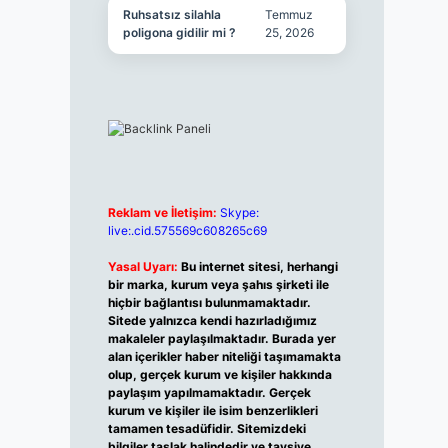
Ruhsatsız silahla
Temmuz
poligona gidilir mi ?
25, 2026
Reklam ve İletişim:
Skype:
live:.cid.575569c608265c69
Yasal Uyarı:
Bu internet sitesi, herhangi
bir marka, kurum veya şahıs şirketi ile
hiçbir bağlantısı bulunmamaktadır.
Sitede yalnızca kendi hazırladığımız
makaleler paylaşılmaktadır. Burada yer
alan içerikler haber niteliği taşımamakta
olup, gerçek kurum ve kişiler hakkında
paylaşım yapılmamaktadır. Gerçek
kurum ve kişiler ile isim benzerlikleri
tamamen tesadüfidir. Sitemizdeki
bilgiler taslak halindedir ve tavsiye