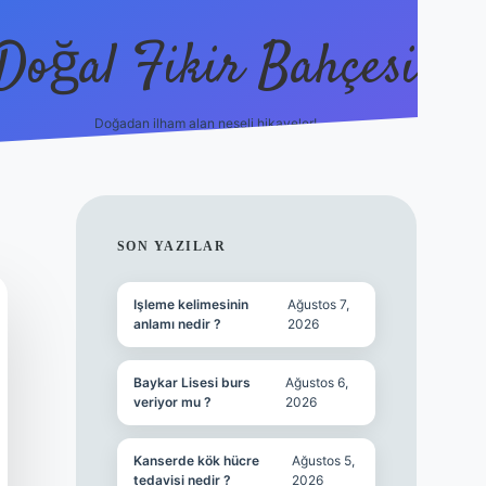
Doğal Fikir Bahçesi
Doğadan ilham alan neşeli hikayeler!
grandoperabet r
SIDEBAR
SON YAZILAR
Işleme kelimesinin
Ağustos 7,
anlamı nedir ?
2026
Baykar Lisesi burs
Ağustos 6,
veriyor mu ?
2026
Kanserde kök hücre
Ağustos 5,
tedavisi nedir ?
2026