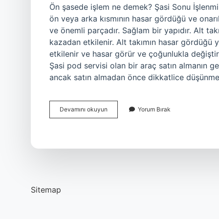
Ön şasede işlem ne demek? Şasi Sonu İşlenmiş 
ön veya arka kısmının hasar gördüğü ve onarıld
ve önemli parçadır. Sağlam bir yapıdır. Alt tak
kazadan etkilenir. Alt takımın hasar gördüğü ye
etkilenir ve hasar görür ve çoğunlukla değiştir
Şasi pod servisi olan bir araç satın almanın g
ancak satın almadan önce dikkatlice düşünmek
Ön
Devamını okuyun
Yorum Bırak
Şasesi
Işlem
Görmüş
Araç
Alınır
Mı
Sitemap