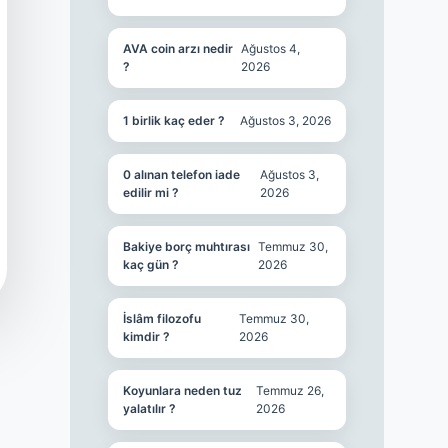
AVA coin arzı nedir
Ağustos 4,
?
2026
1 birlik kaç eder ?
Ağustos 3, 2026
0 alınan telefon iade
Ağustos 3,
edilir mi ?
2026
Bakiye borç muhtırası
Temmuz 30,
kaç gün ?
2026
İslâm filozofu
Temmuz 30,
kimdir ?
2026
Koyunlara neden tuz
Temmuz 26,
yalatılır ?
2026