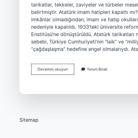
tarikatlar, tekkeler, zaviyeler ve türbeler mes
belirtmiştir. Atatürk imam hatipleri kapattı mı
imkânlar olmadığından, imam ve hatip okulları
nedeniyle kapatıldı. 1933’teki üniversite reform
Enstitüsü’ne dönüştürüldü. Atatürk tarikatları 
sebebi, Türkiye Cumhuriyeti’nin “laik” ve “milliy
“çağdaşlaşma” hedefine engel olmalarıydı. Ata
Atatürk
Devamını okuyun
Yorum Bırak
Neleri
Kapatti
Sitemap