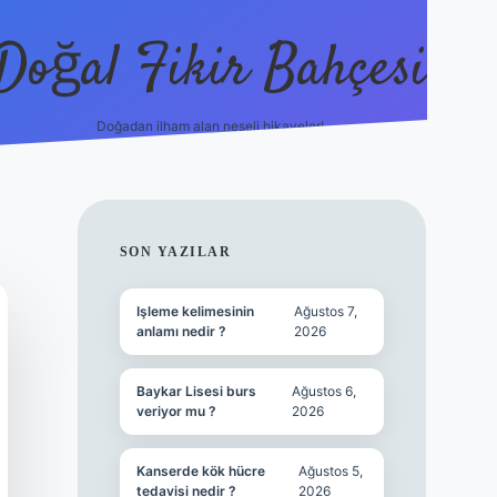
Doğal Fikir Bahçesi
Doğadan ilham alan neşeli hikayeler!
grandoperabet res
SIDEBAR
SON YAZILAR
Işleme kelimesinin
Ağustos 7,
anlamı nedir ?
2026
Baykar Lisesi burs
Ağustos 6,
veriyor mu ?
2026
Kanserde kök hücre
Ağustos 5,
tedavisi nedir ?
2026