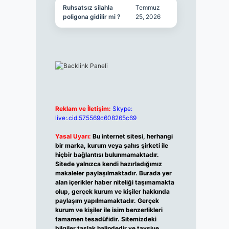
Ruhsatsız silahla
Temmuz
poligona gidilir mi ?
25, 2026
Reklam ve İletişim:
Skype:
live:.cid.575569c608265c69
Yasal Uyarı:
Bu internet sitesi, herhangi
bir marka, kurum veya şahıs şirketi ile
hiçbir bağlantısı bulunmamaktadır.
Sitede yalnızca kendi hazırladığımız
makaleler paylaşılmaktadır. Burada yer
alan içerikler haber niteliği taşımamakta
olup, gerçek kurum ve kişiler hakkında
paylaşım yapılmamaktadır. Gerçek
kurum ve kişiler ile isim benzerlikleri
tamamen tesadüfidir. Sitemizdeki
bilgiler taslak halindedir ve tavsiye