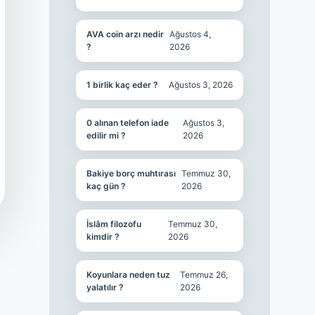
AVA coin arzı nedir
Ağustos 4,
?
2026
1 birlik kaç eder ?
Ağustos 3, 2026
0 alınan telefon iade
Ağustos 3,
edilir mi ?
2026
Bakiye borç muhtırası
Temmuz 30,
kaç gün ?
2026
İslâm filozofu
Temmuz 30,
kimdir ?
2026
Koyunlara neden tuz
Temmuz 26,
yalatılır ?
2026