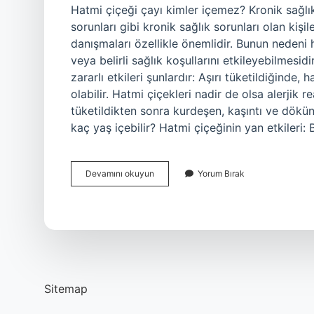
Hatmi çiçeği çayı kimler içemez? Kronik sağlık
sorunları gibi kronik sağlık sorunları olan kiş
danışmaları özellikle önemlidir. Bunun nedeni h
veya belirli sağlık koşullarını etkileyebilmesid
zararlı etkileri şunlardır: Aşırı tüketildiğind
olabilir. Hatmi çiçekleri nadir de olsa alerjik 
tüketildikten sonra kurdeşen, kaşıntı ve dökünt
kaç yaş içebilir? Hatmi çiçeğinin yan etkileri: 
Hatmi
Devamını okuyun
Yorum Bırak
Çiçeği
Çayını
Kimler
Kullanamaz
Sitemap