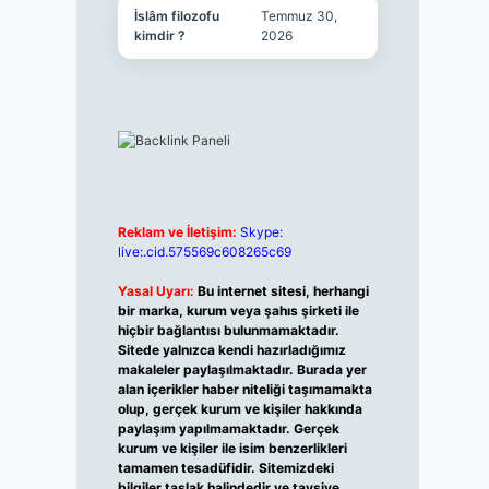
İslâm filozofu
Temmuz 30,
kimdir ?
2026
Reklam ve İletişim:
Skype:
live:.cid.575569c608265c69
Yasal Uyarı:
Bu internet sitesi, herhangi
bir marka, kurum veya şahıs şirketi ile
hiçbir bağlantısı bulunmamaktadır.
Sitede yalnızca kendi hazırladığımız
makaleler paylaşılmaktadır. Burada yer
alan içerikler haber niteliği taşımamakta
olup, gerçek kurum ve kişiler hakkında
paylaşım yapılmamaktadır. Gerçek
kurum ve kişiler ile isim benzerlikleri
tamamen tesadüfidir. Sitemizdeki
bilgiler taslak halindedir ve tavsiye