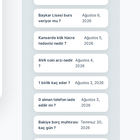
Baykar Lisesi burs
Ağustos 6,
veriyor mu ?
2026
Kanserde kök hücre
Ağustos 5,
tedavisi nedir ?
2026
AVA coin arzı nedir
Ağustos 4,
?
2026
1 birlik kaç eder ?
Ağustos 3, 2026
0 alınan telefon iade
Ağustos 3,
edilir mi ?
2026
Bakiye borç muhtırası
Temmuz 30,
kaç gün ?
2026