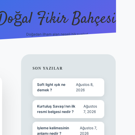
Doğal Fikir Bahçesi
Doğadan ilham alan neşeli hikayeler!
grandoperabet re
SIDEBAR
SON YAZILAR
Soft light ışık ne
Ağustos 8,
demek ?
2026
Kurtuluş Savaşı’nın ilk
Ağustos
resmi belgesi nedir ?
7, 2026
Işleme kelimesinin
Ağustos 7,
anlamı nedir ?
2026