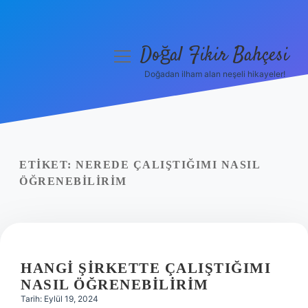
Doğal Fikir Bahçesi
menüyü
aç
Doğadan ilham alan neşeli hikayeler!
Anasayfa
Gizlilik Politikası
Yasal Uyarı
ETIKET:
NEREDE ÇALIŞTIĞIMI NASIL
ÖĞRENEBILIRIM
Hakkımızda
HANGI ŞIRKETTE ÇALIŞTIĞIMI
NASIL ÖĞRENEBILIRIM
Tarih: Eylül 19, 2024