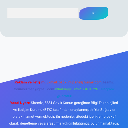
Arama
rabet resmi sitesi
tulipbetgiris.org
Reklam ve İletişim:
E-mail:
backlinkpaneli@gmail.com
Teams:
forumhizmeti@gmail.com
Whatsapp: 0262 606 0 726
Telegram:
@karabul
Yasal Uyarı:
Sitemiz, 5651 Sayılı Kanun gereğince Bilgi Teknolojileri
ve İletişim Kurumu (BTK) tarafından onaylanmış bir Yer Sağlayıcı
olarak hizmet vermektedir. Bu nedenle, sitedeki içerikleri proaktif
olarak denetleme veya araştırma yükümlülüğümüz bulunmamaktadır.