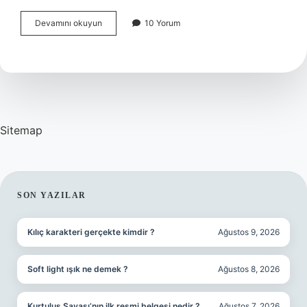
Hangi
Devamını okuyun
10 Yorum
Şirkette
Çalıştığımı
Nasıl
Öğrenebilirim
Sitemap
SIDEBAR
SON YAZILAR
Kılıç karakteri gerçekte kimdir ?
Ağustos 9, 2026
Soft light ışık ne demek ?
Ağustos 8, 2026
Kurtuluş Savaşı’nın ilk resmi belgesi nedir ?
Ağustos 7, 2026