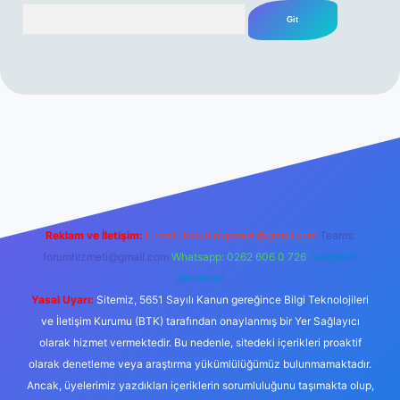
Arama
rabet resmi sitesi
tulipbetgiris.org
Reklam ve İletişim:
E-mail:
backlinkpaneli@gmail.com
Teams:
forumhizmeti@gmail.com
Whatsapp: 0262 606 0 726
Telegram:
@karabul
Yasal Uyarı:
Sitemiz, 5651 Sayılı Kanun gereğince Bilgi Teknolojileri
ve İletişim Kurumu (BTK) tarafından onaylanmış bir Yer Sağlayıcı
olarak hizmet vermektedir. Bu nedenle, sitedeki içerikleri proaktif
olarak denetleme veya araştırma yükümlülüğümüz bulunmamaktadır.
Ancak, üyelerimiz yazdıkları içeriklerin sorumluluğunu taşımakta olup,