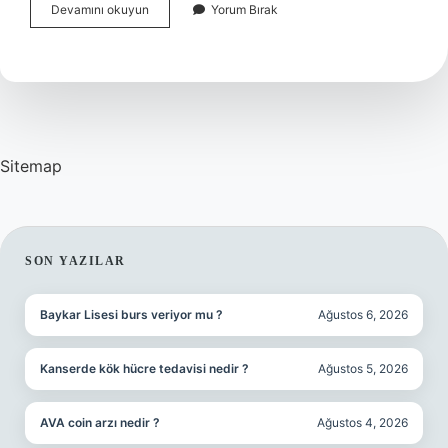
Bilmukabele
Devamını okuyun
Yorum Bırak
Ne
Demek
Örnek
Sitemap
SIDEBAR
SON YAZILAR
Baykar Lisesi burs veriyor mu ?
Ağustos 6, 2026
Kanserde kök hücre tedavisi nedir ?
Ağustos 5, 2026
AVA coin arzı nedir ?
Ağustos 4, 2026