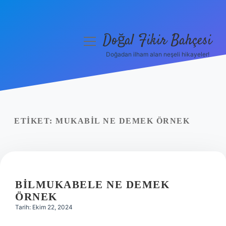
Doğal Fikir Bahçesi
menüyü
aç
Doğadan ilham alan neşeli hikayeler!
Anasayfa
Gizlilik Politikası
Yasal Uyarı
ETIKET:
MUKABIL NE DEMEK ÖRNEK
Hakkımızda
BILMUKABELE NE DEMEK
ÖRNEK
Tarih: Ekim 22, 2024