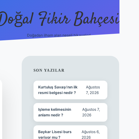
Doğal Fikir Bahçesi
Doğadan ilham alan neşeli hikayeler!
grandoperabet res
SIDEBAR
SON YAZILAR
Kurtuluş Savaşı’nın ilk
Ağustos
resmi belgesi nedir ?
7, 2026
Işleme kelimesinin
Ağustos 7,
anlamı nedir ?
2026
Baykar Lisesi burs
Ağustos 6,
veriyor mu ?
2026