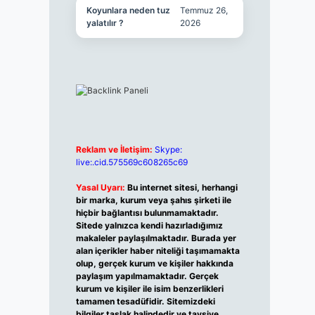
Koyunlara neden tuz
Temmuz 26,
yalatılır ?
2026
Reklam ve İletişim:
Skype:
live:.cid.575569c608265c69
Yasal Uyarı:
Bu internet sitesi, herhangi
bir marka, kurum veya şahıs şirketi ile
hiçbir bağlantısı bulunmamaktadır.
Sitede yalnızca kendi hazırladığımız
makaleler paylaşılmaktadır. Burada yer
alan içerikler haber niteliği taşımamakta
olup, gerçek kurum ve kişiler hakkında
paylaşım yapılmamaktadır. Gerçek
kurum ve kişiler ile isim benzerlikleri
tamamen tesadüfidir. Sitemizdeki
bilgiler taslak halindedir ve tavsiye