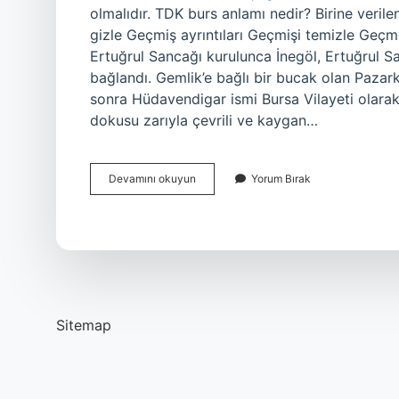
olmalıdır. TDK burs anlamı nedir? Birine veril
gizle Geçmiş ayrıntıları Geçmişi temizle Geçmiş
Ertuğrul Sancağı kurulunca İnegöl, Ertuğrul San
bağlandı. Gemlik’e bağlı bir bucak olan Pazark
sonra Hüdavendigar ismi Bursa Vilayeti olarak
dokusu zarıyla çevrili ve kaygan…
Bursa
Devamını okuyun
Yorum Bırak
Tdk
Da
Ne
Demek
Sitemap