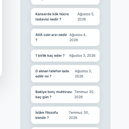
Kanserde kök hücre
Ağustos 5,
tedavisi nedir ?
2026
AVA coin arzı nedir
Ağustos 4,
?
2026
1 birlik kaç eder ?
Ağustos 3, 2026
0 alınan telefon iade
Ağustos 3,
edilir mi ?
2026
Bakiye borç muhtırası
Temmuz 30,
kaç gün ?
2026
İslâm filozofu
Temmuz 30,
kimdir ?
2026