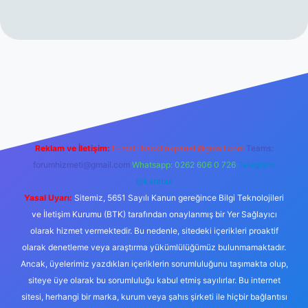
rabet resmi sitesi
tulipbetgiris.org
Reklam ve İletişim:
E-mail:
backlinkpaneli@gmail.com
Teams:
forumhizmeti@gmail.com
Whatsapp: 0262 606 0 726
Telegram:
@karabul
Yasal Uyarı:
Sitemiz, 5651 Sayılı Kanun gereğince Bilgi Teknolojileri
ve İletişim Kurumu (BTK) tarafından onaylanmış bir Yer Sağlayıcı
olarak hizmet vermektedir. Bu nedenle, sitedeki içerikleri proaktif
olarak denetleme veya araştırma yükümlülüğümüz bulunmamaktadır.
Ancak, üyelerimiz yazdıkları içeriklerin sorumluluğunu taşımakta olup,
siteye üye olarak bu sorumluluğu kabul etmiş sayılırlar. Bu internet
sitesi, herhangi bir marka, kurum veya şahıs şirketi ile hiçbir bağlantısı