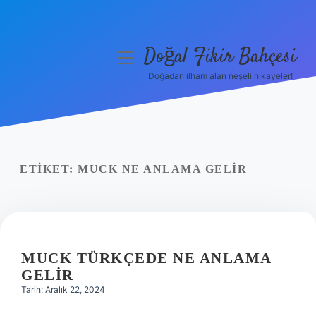
Doğal Fikir Bahçesi
menüyü
aç
Doğadan ilham alan neşeli hikayeler!
Anasayfa
Gizlilik Politikası
Yasal Uyarı
ETIKET:
MUCK NE ANLAMA GELIR
Hakkımızda
MUCK TÜRKÇEDE NE ANLAMA
GELIR
Tarih: Aralık 22, 2024