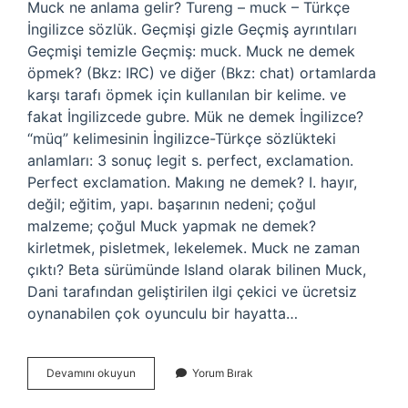
Muck ne anlama gelir? Tureng – muck – Türkçe
İngilizce sözlük. Geçmişi gizle Geçmiş ayrıntıları
Geçmişi temizle Geçmiş: muck. Muck ne demek
öpmek? (Bkz: IRC) ve diğer (Bkz: chat) ortamlarda
karşı tarafı öpmek için kullanılan bir kelime. ve
fakat İngilizcede gubre. Mük ne demek İngilizce?
“müq” kelimesinin İngilizce-Türkçe sözlükteki
anlamları: 3 sonuç legit s. perfect, exclamation.
Perfect exclamation. Makıng ne demek? I. hayır,
değil; eğitim, yapı. başarının nedeni; çoğul
malzeme; çoğul Muck yapmak ne demek?
kirletmek, pisletmek, lekelemek. Muck ne zaman
çıktı? Beta sürümünde Island olarak bilinen Muck,
Dani tarafından geliştirilen ilgi çekici ve ücretsiz
oynanabilen çok oyunculu bir hayatta…
Muck
Devamını okuyun
Yorum Bırak
Türkçede
Ne