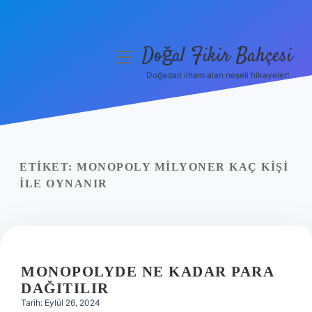
Doğal Fikir Bahçesi
menüyü
aç
Doğadan ilham alan neşeli hikayeler!
Anasayfa
Gizlilik Politikası
Yasal Uyarı
ETIKET:
MONOPOLY MILYONER KAÇ KIŞI
ILE OYNANIR
Hakkımızda
MONOPOLYDE NE KADAR PARA
DAĞITILIR
Tarih: Eylül 26, 2024