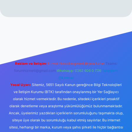
erabet resmi sitesi
tulipbetgiris.org
Reklam ve İletişim:
E-mail:
backlinkpaneli@gmail.com
Teams:
forumhizmeti@gmail.com
Whatsapp: 0262 606 0 726
Telegram:
@karabul
Yasal Uyarı:
Sitemiz, 5651 Sayılı Kanun gereğince Bilgi Teknolojileri
ve İletişim Kurumu (BTK) tarafından onaylanmış bir Yer Sağlayıcı
olarak hizmet vermektedir. Bu nedenle, sitedeki içerikleri proaktif
olarak denetleme veya araştırma yükümlülüğümüz bulunmamaktadır.
Ancak, üyelerimiz yazdıkları içeriklerin sorumluluğunu taşımakta olup,
siteye üye olarak bu sorumluluğu kabul etmiş sayılırlar. Bu internet
sitesi, herhangi bir marka, kurum veya şahıs şirketi ile hiçbir bağlantısı