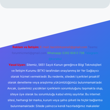
rabet resmi sitesi
tulipbetgiris.org
Reklam ve İletişim:
E-mail:
backlinkpaneli@gmail.com
Teams:
forumhizmeti@gmail.com
Whatsapp: 0262 606 0 726
Telegram:
@karabul
Yasal Uyarı:
Sitemiz, 5651 Sayılı Kanun gereğince Bilgi Teknolojileri
ve İletişim Kurumu (BTK) tarafından onaylanmış bir Yer Sağlayıcı
olarak hizmet vermektedir. Bu nedenle, sitedeki içerikleri proaktif
olarak denetleme veya araştırma yükümlülüğümüz bulunmamaktadır.
Ancak, üyelerimiz yazdıkları içeriklerin sorumluluğunu taşımakta olup,
siteye üye olarak bu sorumluluğu kabul etmiş sayılırlar. Bu internet
sitesi, herhangi bir marka, kurum veya şahıs şirketi ile hiçbir bağlantısı
bulunmamaktadır. Sitede yalnızca kendi hazırladığımız makaleler