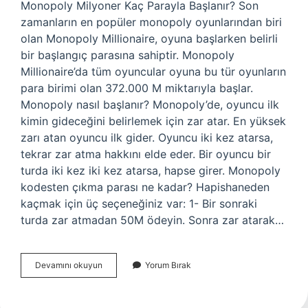
Monopoly Milyoner Kaç Parayla Başlanır? Son
zamanların en popüler monopoly oyunlarından biri
olan Monopoly Millionaire, oyuna başlarken belirli
bir başlangıç ​​parasına sahiptir. Monopoly
Millionaire’da tüm oyuncular oyuna bu tür oyunların
para birimi olan 372.000 M miktarıyla başlar.
Monopoly nasıl başlanır? Monopoly’de, oyuncu ilk
kimin gideceğini belirlemek için zar atar. En yüksek
zarı atan oyuncu ilk gider. Oyuncu iki kez atarsa,
tekrar zar atma hakkını elde eder. Bir oyuncu bir
turda iki kez iki kez atarsa, hapse girer. Monopoly
kodesten çıkma parası ne kadar? Hapishaneden
kaçmak için üç seçeneğiniz var: 1- Bir sonraki
turda zar atmadan 50M ödeyin. Sonra zar atarak…
Monopolyde
Devamını okuyun
Yorum Bırak
Ne
Kadar
Para