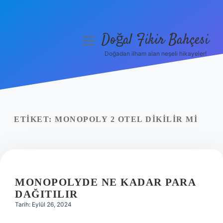
Doğal Fikir Bahçesi
menüyü
aç
Doğadan ilham alan neşeli hikayeler!
Anasayfa
Gizlilik Politikası
Yasal Uyarı
ETIKET:
MONOPOLY 2 OTEL DIKILIR MI
Hakkımızda
MONOPOLYDE NE KADAR PARA
DAĞITILIR
Tarih: Eylül 26, 2024