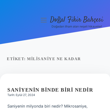
Doğal Fikir Bahçesi
menüyü
aç
Doğadan ilham alan neşeli hikayeler!
Anasayfa
Gizlilik Politikası
Yasal Uyarı
ETIKET:
MILISANIYE NE KADAR
Hakkımızda
SANIYENIN BINDE BIRI NEDIR
Tarih: Eylül 27, 2024
Saniyenin milyonda biri nedir? Mikrosaniye,