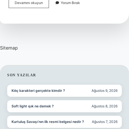
Saniyenin
Devamını okuyun
Yorum Bırak
Binde
Biri
Nedir
Sitemap
SIDEBAR
SON YAZILAR
Kılıç karakteri gerçekte kimdir ?
Ağustos 9, 2026
Soft light ışık ne demek ?
Ağustos 8, 2026
Kurtuluş Savaşı’nın ilk resmi belgesi nedir ?
Ağustos 7, 2026