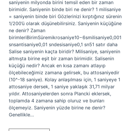
saniyenin milyonda birini temsil eden bir zaman
birimidir. Saniyenin binde biri ne denir? 1 milisaniye
= saniyenin binde biri Gözlerinizi kırptığınız sürenin
1/200’ü olarak düşünebilirsiniz. Saniyenin küçüğüne
ne denir? Zaman
birimleriBirimSüremikrosaniye10−6smilisaniye0,001
snsantisaniye0,01 sndesisaniye0,1 sn51 satır daha
Salise saniyenin kaçta biridir? Milisaniye, saniyenin
altmışta birine eşit bir zaman birimidir. Salisenin
küçüğü nedir? Ancak en kısa zamanı atlayıp
ölçebileceğimiz zamana gelirsek, bu attosaniyedir
(10^-18 saniye). Kolay anlaşılması için, 1 saniyeye 1
attosaniye dersek, 1 saniye yaklaşık 31,71 milyar
yıldır. Attosaniyelerden sonra Plancki eklersek,
toplamda 4 zamana sahip oluruz ve bunları
ölçemeyiz. Saniyenin yüzde birine ne denir?
Genellikle…