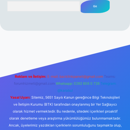
Arama
rabet resmi sitesi
tulipbetgiris.org
Reklam ve İletişim:
E-mail:
backlinkpaneli@gmail.com
Teams:
forumhizmeti@gmail.com
Whatsapp: 0262 606 0 726
Telegram:
@karabul
Yasal Uyarı:
Sitemiz, 5651 Sayılı Kanun gereğince Bilgi Teknolojileri
ve İletişim Kurumu (BTK) tarafından onaylanmış bir Yer Sağlayıcı
olarak hizmet vermektedir. Bu nedenle, sitedeki içerikleri proaktif
olarak denetleme veya araştırma yükümlülüğümüz bulunmamaktadır.
Ancak, üyelerimiz yazdıkları içeriklerin sorumluluğunu taşımakta olup,