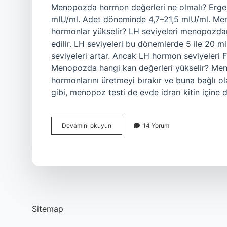
Menopozda hormon değerleri ne olmalı? Ergen
mIU/ml. Adet döneminde 4,7–21,5 mIU/ml. Me
hormonlar yükselir? LH seviyeleri menopozdan
edilir. LH seviyeleri bu dönemlerde 5 ile 20 
seviyeleri artar. Ancak LH hormon seviyeleri
Menopozda hangi kan değerleri yükselir? Men
hormonlarını üretmeyi bırakır ve buna bağlı o
gibi, menopoz testi de evde idrarı kitin içine d
Menopoza
Devamını okuyun
14 Yorum
Giren
Kadının
Hangi
Hormon
Değerleri
Sitemap