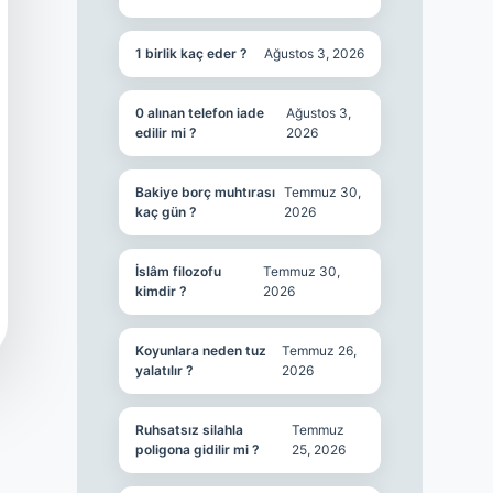
1 birlik kaç eder ?
Ağustos 3, 2026
0 alınan telefon iade
Ağustos 3,
edilir mi ?
2026
Bakiye borç muhtırası
Temmuz 30,
kaç gün ?
2026
İslâm filozofu
Temmuz 30,
kimdir ?
2026
Koyunlara neden tuz
Temmuz 26,
yalatılır ?
2026
Ruhsatsız silahla
Temmuz
poligona gidilir mi ?
25, 2026