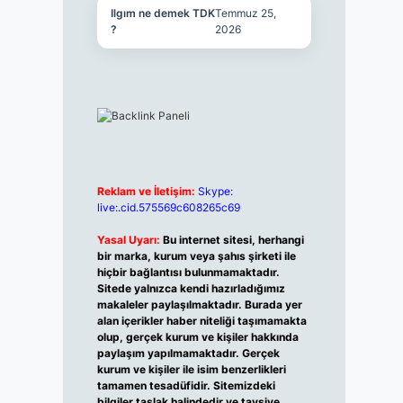
Ilgım ne demek TDK
Temmuz 25,
?
2026
Reklam ve İletişim:
Skype:
live:.cid.575569c608265c69
Yasal Uyarı:
Bu internet sitesi, herhangi
bir marka, kurum veya şahıs şirketi ile
hiçbir bağlantısı bulunmamaktadır.
Sitede yalnızca kendi hazırladığımız
makaleler paylaşılmaktadır. Burada yer
alan içerikler haber niteliği taşımamakta
olup, gerçek kurum ve kişiler hakkında
paylaşım yapılmamaktadır. Gerçek
kurum ve kişiler ile isim benzerlikleri
tamamen tesadüfidir. Sitemizdeki
bilgiler taslak halindedir ve tavsiye