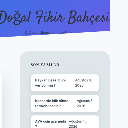
Doğal Fikir Bahçesi
Doğadan ilham alan neşeli hikayeler!
grandoperabet re
SIDEBAR
SON YAZILAR
Baykar Lisesi burs
Ağustos 6,
veriyor mu ?
2026
Kanserde kök hücre
Ağustos 5,
tedavisi nedir ?
2026
AVA coin arzı nedir
Ağustos 4,
?
2026