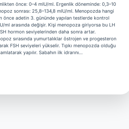
likten önce: 0–4 mIU/ml. Ergenlik döneminde: 0,3–10
nopoz sonrası: 25,8–134,8 mIU/ml. Menopozda hangi
 önce adetin 3. gününde yapılan testlerde kontrol
mlU/ml arasında değişir. Kişi menopoza giriyorsa bu LH
 FSH hormon seviyelerinden daha sonra artar.
opoz sırasında yumurtalıklar östrojen ve progesteron
larak FSH seviyeleri yükselir. Tıpkı menopozda olduğu
amlatarak yapılır. Sabahın ilk idrarını…