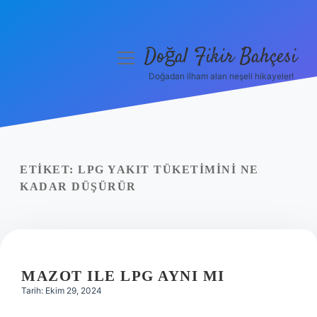
Doğal Fikir Bahçesi
menüyü
aç
Doğadan ilham alan neşeli hikayeler!
Anasayfa
Gizlilik Politikası
Yasal Uyarı
ETIKET:
LPG YAKIT TÜKETIMINI NE
KADAR DÜŞÜRÜR
Hakkımızda
MAZOT ILE LPG AYNI MI
Tarih: Ekim 29, 2024