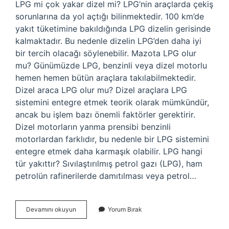
LPG mi çok yakar dizel mi? LPG’nin araçlarda çekiş
sorunlarına da yol açtığı bilinmektedir. 100 km’de
yakıt tüketimine bakıldığında LPG dizelin gerisinde
kalmaktadır. Bu nedenle dizelin LPG’den daha iyi
bir tercih olacağı söylenebilir. Mazota LPG olur
mu? Günümüzde LPG, benzinli veya dizel motorlu
hemen hemen bütün araçlara takılabilmektedir.
Dizel araca LPG olur mu? Dizel araçlara LPG
sistemini entegre etmek teorik olarak mümkündür,
ancak bu işlem bazı önemli faktörler gerektirir.
Dizel motorların yanma prensibi benzinli
motorlardan farklıdır, bu nedenle bir LPG sistemini
entegre etmek daha karmaşık olabilir. LPG hangi
tür yakıttır? Sıvılaştırılmış petrol gazı (LPG), ham
petrolün rafinerilerde damıtılması veya petrol…
Mazot
Devamını okuyun
Yorum Bırak
Ile
Lpg