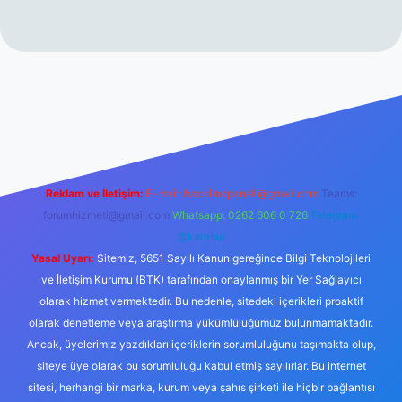
rabet resmi sitesi
tulipbetgiris.org
Reklam ve İletişim:
E-mail:
backlinkpaneli@gmail.com
Teams:
forumhizmeti@gmail.com
Whatsapp: 0262 606 0 726
Telegram:
@karabul
Yasal Uyarı:
Sitemiz, 5651 Sayılı Kanun gereğince Bilgi Teknolojileri
ve İletişim Kurumu (BTK) tarafından onaylanmış bir Yer Sağlayıcı
olarak hizmet vermektedir. Bu nedenle, sitedeki içerikleri proaktif
olarak denetleme veya araştırma yükümlülüğümüz bulunmamaktadır.
Ancak, üyelerimiz yazdıkları içeriklerin sorumluluğunu taşımakta olup,
siteye üye olarak bu sorumluluğu kabul etmiş sayılırlar. Bu internet
sitesi, herhangi bir marka, kurum veya şahıs şirketi ile hiçbir bağlantısı