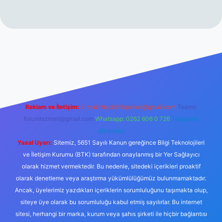
rabet resmi sitesi
tulipbetgiris.org
Reklam ve İletişim:
E-mail:
backlinkpaneli@gmail.com
Teams:
forumhizmeti@gmail.com
Whatsapp: 0262 606 0 726
Telegram:
@karabul
Yasal Uyarı:
Sitemiz, 5651 Sayılı Kanun gereğince Bilgi Teknolojileri
ve İletişim Kurumu (BTK) tarafından onaylanmış bir Yer Sağlayıcı
olarak hizmet vermektedir. Bu nedenle, sitedeki içerikleri proaktif
olarak denetleme veya araştırma yükümlülüğümüz bulunmamaktadır.
Ancak, üyelerimiz yazdıkları içeriklerin sorumluluğunu taşımakta olup,
siteye üye olarak bu sorumluluğu kabul etmiş sayılırlar. Bu internet
sitesi, herhangi bir marka, kurum veya şahıs şirketi ile hiçbir bağlantısı