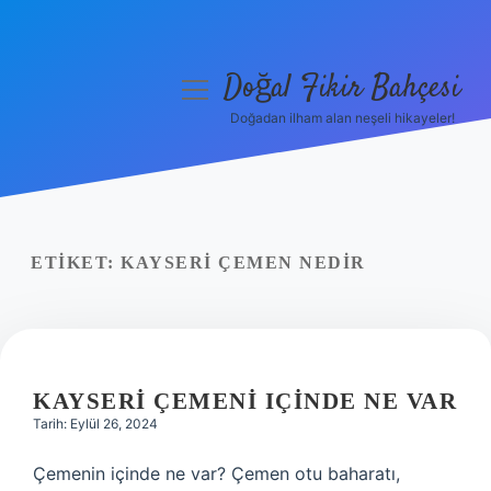
Doğal Fikir Bahçesi
menüyü
aç
Doğadan ilham alan neşeli hikayeler!
Anasayfa
Gizlilik Politikası
Yasal Uyarı
ETIKET:
KAYSERI ÇEMEN NEDIR
Hakkımızda
KAYSERI ÇEMENI IÇINDE NE VAR
Tarih: Eylül 26, 2024
Çemenin içinde ne var? Çemen otu baharatı,