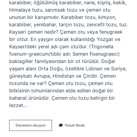
karabiber, öğütülmüş karabiber, nane, kişniş, kekik,
Himalaya tuzu, sarımsak tozu ve çemen otu
ununun bir karışımıdır. Karabiber tozu, kimyon,
karabiber, yenibahar, tarçın tozu, zencefil tozu, tuz.
Kayseri çemen nedir? Çemen otu veya fenugreek
bir ottur. En yaygın olarak kullanıldığı Yozgat ve
Kayseri’deki yerel adı çam otu’dur. (Trigonella
foenum-graecum/tıbbi adı: Semen Foenugraeci)
baklagiller familyasından bir ot türüdür. Doğal
yaşam alanı Orta Doğu, özellikle Lübnan ve Suriye,
güneybatı Avrupa, Hindistan ve Çin’dir. Çemen
tozunda ne var? Çemen otu tozu, çemen otu
bitkisinin tohumlarından elde edilen doğal bir
baharat ürünüdür. Çemen otu tozu belirgin bir
lezzet…
Kayseri
Devamını okuyun
Yorum Bırak
Çemeni
Içinde