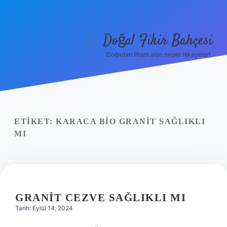
Doğal Fikir Bahçesi
menüyü
aç
Doğadan ilham alan neşeli hikayeler!
Anasayfa
Gizlilik Politikası
Yasal Uyarı
ETIKET:
KARACA BIO GRANIT SAĞLIKLI
MI
Hakkımızda
GRANIT CEZVE SAĞLIKLI MI
Tarih: Eylül 14, 2024