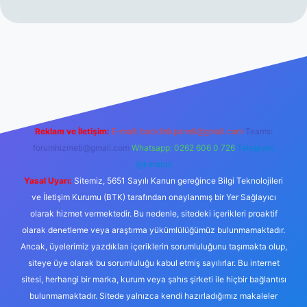
erabet resmi sitesi
tulipbetgiris.org
Reklam ve İletişim:
E-mail:
backlinkpaneli@gmail.com
Teams:
forumhizmeti@gmail.com
Whatsapp: 0262 606 0 726
Telegram:
@karabul
Yasal Uyarı:
Sitemiz, 5651 Sayılı Kanun gereğince Bilgi Teknolojileri
ve İletişim Kurumu (BTK) tarafından onaylanmış bir Yer Sağlayıcı
olarak hizmet vermektedir. Bu nedenle, sitedeki içerikleri proaktif
olarak denetleme veya araştırma yükümlülüğümüz bulunmamaktadır.
Ancak, üyelerimiz yazdıkları içeriklerin sorumluluğunu taşımakta olup,
siteye üye olarak bu sorumluluğu kabul etmiş sayılırlar. Bu internet
sitesi, herhangi bir marka, kurum veya şahıs şirketi ile hiçbir bağlantısı
bulunmamaktadır. Sitede yalnızca kendi hazırladığımız makaleler