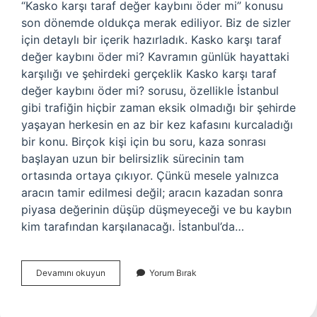
“Kasko karşı taraf değer kaybını öder mi” konusu
son dönemde oldukça merak ediliyor. Biz de sizler
için detaylı bir içerik hazırladık. Kasko karşı taraf
değer kaybını öder mi? Kavramın günlük hayattaki
karşılığı ve şehirdeki gerçeklik Kasko karşı taraf
değer kaybını öder mi? sorusu, özellikle İstanbul
gibi trafiğin hiçbir zaman eksik olmadığı bir şehirde
yaşayan herkesin en az bir kez kafasını kurcaladığı
bir konu. Birçok kişi için bu soru, kaza sonrası
başlayan uzun bir belirsizlik sürecinin tam
ortasında ortaya çıkıyor. Çünkü mesele yalnızca
aracın tamir edilmesi değil; aracın kazadan sonra
piyasa değerinin düşüp düşmeyeceği ve bu kaybın
kim tarafından karşılanacağı. İstanbul’da…
Kasko
Devamını okuyun
Yorum Bırak
karşı
taraf
değer