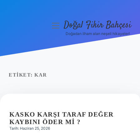
Doğal Fikir Bahçesi
menüyü
aç
Doğadan ilham alan neşeli hikayeler!
Anasayfa
Gizlilik Politikası
Yasal Uyarı
ETIKET:
KAR
Hakkımızda
KASKO KARŞI TARAF DEĞER
KAYBINI ÖDER MI ?
Tarih: Haziran 25, 2026