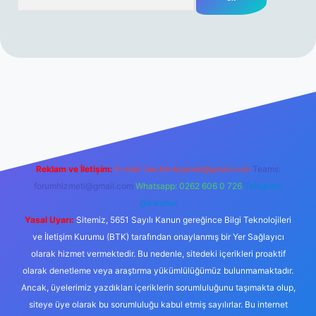
erabet resmi sitesi
tulipbetgiris.org
Reklam ve İletişim:
E-mail:
backlinkpaneli@gmail.com
Teams:
forumhizmeti@gmail.com
Whatsapp: 0262 606 0 726
Telegram:
@karabul
Yasal Uyarı:
Sitemiz, 5651 Sayılı Kanun gereğince Bilgi Teknolojileri
ve İletişim Kurumu (BTK) tarafından onaylanmış bir Yer Sağlayıcı
olarak hizmet vermektedir. Bu nedenle, sitedeki içerikleri proaktif
olarak denetleme veya araştırma yükümlülüğümüz bulunmamaktadır.
Ancak, üyelerimiz yazdıkları içeriklerin sorumluluğunu taşımakta olup,
siteye üye olarak bu sorumluluğu kabul etmiş sayılırlar. Bu internet