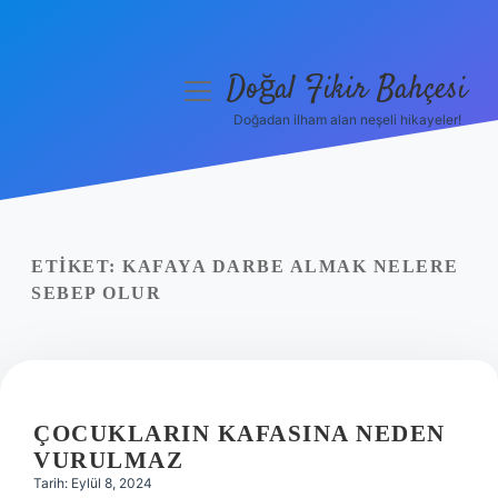
Doğal Fikir Bahçesi
menüyü
aç
Doğadan ilham alan neşeli hikayeler!
Anasayfa
Gizlilik Politikası
Yasal Uyarı
ETIKET:
KAFAYA DARBE ALMAK NELERE
SEBEP OLUR
Hakkımızda
ÇOCUKLARIN KAFASINA NEDEN
VURULMAZ
Tarih: Eylül 8, 2024