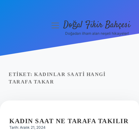
Doğal Fikir Bahçesi
menüyü
aç
Doğadan ilham alan neşeli hikayeler!
Anasayfa
Gizlilik Politikası
Yasal Uyarı
ETIKET:
KADINLAR SAATI HANGI
TARAFA TAKAR
Hakkımızda
KADIN SAAT NE TARAFA TAKILIR
Tarih: Aralık 21, 2024