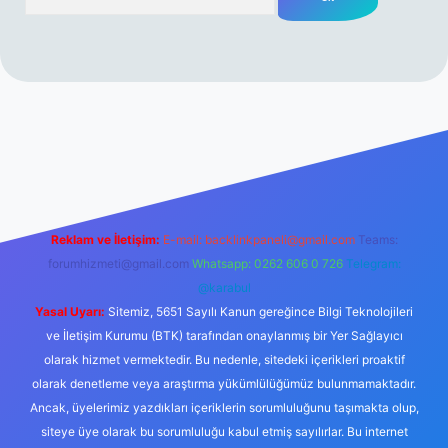
Reklam ve İletişim:
E-mail:
backlinkpaneli@gmail.com
Teams:
forumhizmeti@gmail.com
Whatsapp: 0262 606 0 726
Telegram:
@karabul
Yasal Uyarı:
Sitemiz, 5651 Sayılı Kanun gereğince Bilgi Teknolojileri
ve İletişim Kurumu (BTK) tarafından onaylanmış bir Yer Sağlayıcı
olarak hizmet vermektedir. Bu nedenle, sitedeki içerikleri proaktif
olarak denetleme veya araştırma yükümlülüğümüz bulunmamaktadır.
Ancak, üyelerimiz yazdıkları içeriklerin sorumluluğunu taşımakta olup,
siteye üye olarak bu sorumluluğu kabul etmiş sayılırlar. Bu internet