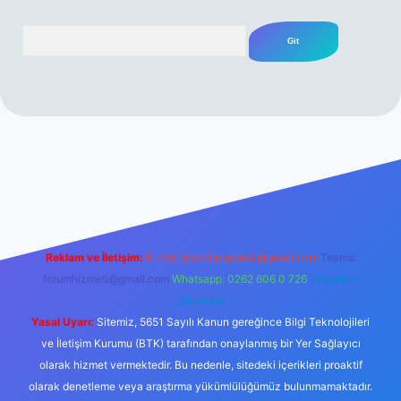
Arama
erabet resmi sitesi
tulipbetgiris.org
Reklam ve İletişim:
E-mail:
backlinkpaneli@gmail.com
Teams:
forumhizmeti@gmail.com
Whatsapp: 0262 606 0 726
Telegram:
@karabul
Yasal Uyarı:
Sitemiz, 5651 Sayılı Kanun gereğince Bilgi Teknolojileri
ve İletişim Kurumu (BTK) tarafından onaylanmış bir Yer Sağlayıcı
olarak hizmet vermektedir. Bu nedenle, sitedeki içerikleri proaktif
olarak denetleme veya araştırma yükümlülüğümüz bulunmamaktadır.