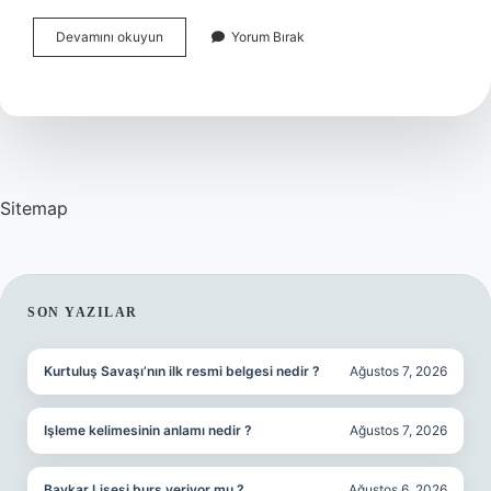
Çiğ
Devamını okuyun
Yorum Bırak
Köfte
Dükkanı
Açmak
Için
Ustalık
Belgesi
Gerekli
Mi
Sitemap
SIDEBAR
SON YAZILAR
Kurtuluş Savaşı’nın ilk resmi belgesi nedir ?
Ağustos 7, 2026
Işleme kelimesinin anlamı nedir ?
Ağustos 7, 2026
Baykar Lisesi burs veriyor mu ?
Ağustos 6, 2026