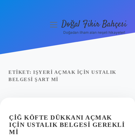
Doğal Fikir Bahçesi
menüyü
aç
Doğadan ilham alan neşeli hikayeler!
Anasayfa
Gizlilik Politikası
Yasal Uyarı
ETIKET:
IŞYERI AÇMAK IÇIN USTALIK
BELGESI ŞART MI
Hakkımızda
ÇIĞ KÖFTE DÜKKANI AÇMAK
IÇIN USTALIK BELGESI GEREKLI
MI