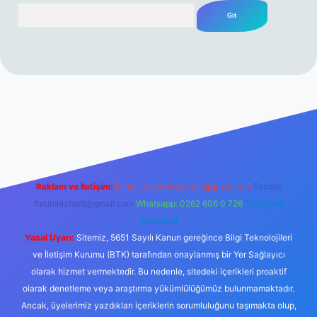
Arama
erabet resmi sitesi
tulipbetgiris.org
Reklam ve İletişim:
E-mail:
backlinkpaneli@gmail.com
Teams:
forumhizmeti@gmail.com
Whatsapp: 0262 606 0 726
Telegram:
@karabul
Yasal Uyarı:
Sitemiz, 5651 Sayılı Kanun gereğince Bilgi Teknolojileri
ve İletişim Kurumu (BTK) tarafından onaylanmış bir Yer Sağlayıcı
olarak hizmet vermektedir. Bu nedenle, sitedeki içerikleri proaktif
olarak denetleme veya araştırma yükümlülüğümüz bulunmamaktadır.
Ancak, üyelerimiz yazdıkları içeriklerin sorumluluğunu taşımakta olup,