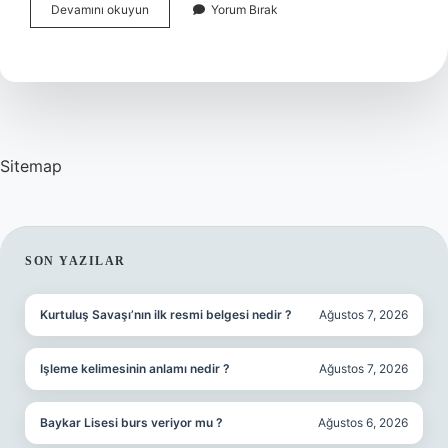
İStiridye
Devamını okuyun
Yorum Bırak
Mantarı
Para
Kazandırır
Mı
Sitemap
SIDEBAR
SON YAZILAR
Kurtuluş Savaşı’nın ilk resmi belgesi nedir ?
Ağustos 7, 2026
Işleme kelimesinin anlamı nedir ?
Ağustos 7, 2026
Baykar Lisesi burs veriyor mu ?
Ağustos 6, 2026