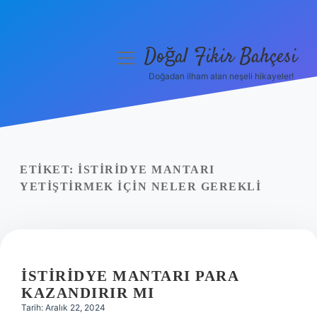
Doğal Fikir Bahçesi
menüyü
aç
Doğadan ilham alan neşeli hikayeler!
Anasayfa
Gizlilik Politikası
Yasal Uyarı
ETIKET:
İSTIRIDYE MANTARI
YETIŞTIRMEK IÇIN NELER GEREKLI
Hakkımızda
İSTIRIDYE MANTARI PARA
KAZANDIRIR MI
Tarih: Aralık 22, 2024