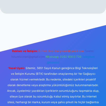
erabet resmi sitesi
tulipbetgiris.org
Reklam ve İletişim:
E-mail:
backlinkpaneli@gmail.com
Teams:
forumhizmeti@gmail.com
Whatsapp: 0262 606 0 726
Telegram:
@karabul
Yasal Uyarı:
Sitemiz, 5651 Sayılı Kanun gereğince Bilgi Teknolojileri
ve İletişim Kurumu (BTK) tarafından onaylanmış bir Yer Sağlayıcı
olarak hizmet vermektedir. Bu nedenle, sitedeki içerikleri proaktif
olarak denetleme veya araştırma yükümlülüğümüz bulunmamaktadır.
Ancak, üyelerimiz yazdıkları içeriklerin sorumluluğunu taşımakta olup,
siteye üye olarak bu sorumluluğu kabul etmiş sayılırlar. Bu internet
sitesi, herhangi bir marka, kurum veya şahıs şirketi ile hiçbir bağlantısı