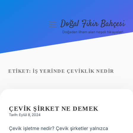
Doğal Fikir Bahçesi
menüyü
aç
Doğadan ilham alan neşeli hikayeler!
Anasayfa
Gizlilik Politikası
Yasal Uyarı
ETIKET:
İŞ YERINDE ÇEVIKLIK NEDIR
Hakkımızda
ÇEVIK ŞIRKET NE DEMEK
Tarih: Eylül 8, 2024
Çevik işletme nedir? Çevik şirketler yalnızca