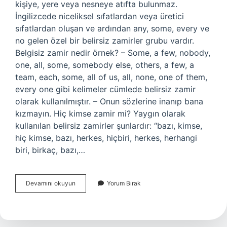
kişiye, yere veya nesneye atıfta bulunmaz.
İngilizcede niceliksel sıfatlardan veya üretici
sıfatlardan oluşan ve ardından any, some, every ve
no gelen özel bir belirsiz zamirler grubu vardır.
Belgisiz zamir nedir örnek? – Some, a few, nobody,
one, all, some, somebody else, others, a few, a
team, each, some, all of us, all, none, one of them,
every one gibi kelimeler cümlede belirsiz zamir
olarak kullanılmıştır. – Onun sözlerine inanıp bana
kızmayın. Hiç kimse zamir mi? Yaygın olarak
kullanılan belirsiz zamirler şunlardır: “bazı, kimse,
hiç kimse, bazı, herkes, hiçbiri, herkes, herhangi
biri, birkaç, bazı,…
Kimse
Devamını okuyun
Yorum Bırak
Ne
Zamiri