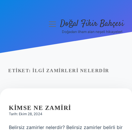
Doğal Fikir Bahçesi
menüyü
aç
Doğadan ilham alan neşeli hikayeler!
Anasayfa
Gizlilik Politikası
Yasal Uyarı
ETIKET:
İLGI ZAMIRLERI NELERDIR
Hakkımızda
KIMSE NE ZAMIRI
Tarih: Ekim 28, 2024
Belirsiz zamirler nelerdir? Belirsiz zamirler belirli bir