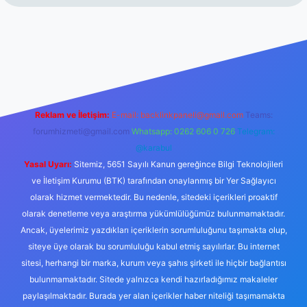
rabet resmi sitesi
tulipbetgiris.org
Reklam ve İletişim:
E-mail:
backlinkpaneli@gmail.com
Teams:
forumhizmeti@gmail.com
Whatsapp: 0262 606 0 726
Telegram:
@karabul
Yasal Uyarı:
Sitemiz, 5651 Sayılı Kanun gereğince Bilgi Teknolojileri
ve İletişim Kurumu (BTK) tarafından onaylanmış bir Yer Sağlayıcı
olarak hizmet vermektedir. Bu nedenle, sitedeki içerikleri proaktif
olarak denetleme veya araştırma yükümlülüğümüz bulunmamaktadır.
Ancak, üyelerimiz yazdıkları içeriklerin sorumluluğunu taşımakta olup,
siteye üye olarak bu sorumluluğu kabul etmiş sayılırlar. Bu internet
sitesi, herhangi bir marka, kurum veya şahıs şirketi ile hiçbir bağlantısı
bulunmamaktadır. Sitede yalnızca kendi hazırladığımız makaleler
paylaşılmaktadır. Burada yer alan içerikler haber niteliği taşımamakta