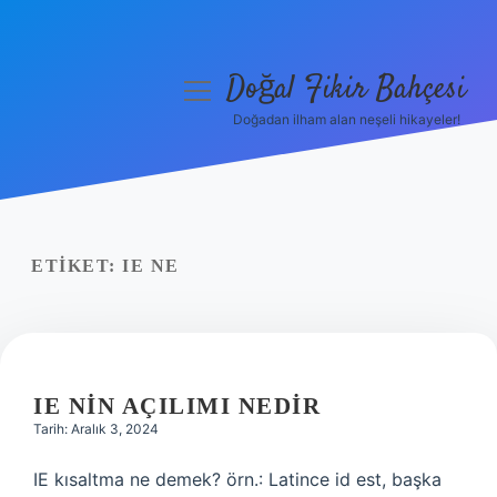
Doğal Fikir Bahçesi
menüyü
aç
Doğadan ilham alan neşeli hikayeler!
Anasayfa
Gizlilik Politikası
Yasal Uyarı
ETIKET:
IE NE
Hakkımızda
IE NIN AÇILIMI NEDIR
Tarih: Aralık 3, 2024
IE kısaltma ne demek? örn.: Latince id est, başka