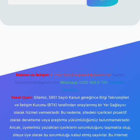
rabet resmi sitesi
tulipbetgiris.org
Reklam ve İletişim:
E-mail:
backlinkpaneli@gmail.com
Teams:
forumhizmeti@gmail.com
Whatsapp: 0262 606 0 726
Telegram:
@karabul
Yasal Uyarı:
Sitemiz, 5651 Sayılı Kanun gereğince Bilgi Teknolojileri
ve İletişim Kurumu (BTK) tarafından onaylanmış bir Yer Sağlayıcı
olarak hizmet vermektedir. Bu nedenle, sitedeki içerikleri proaktif
olarak denetleme veya araştırma yükümlülüğümüz bulunmamaktadır.
Ancak, üyelerimiz yazdıkları içeriklerin sorumluluğunu taşımakta olup,
siteye üye olarak bu sorumluluğu kabul etmiş sayılırlar. Bu internet