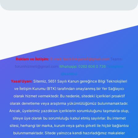
erabet resmi sitesi
tulipbetgiris.org
Reklam ve İletişim:
E-mail:
backlinkpaneli@gmail.com
Teams:
forumhizmeti@gmail.com
Whatsapp: 0262 606 0 726
Telegram:
@karabul
Yasal Uyarı:
Sitemiz, 5651 Sayılı Kanun gereğince Bilgi Teknolojileri
ve İletişim Kurumu (BTK) tarafından onaylanmış bir Yer Sağlayıcı
olarak hizmet vermektedir. Bu nedenle, sitedeki içerikleri proaktif
olarak denetleme veya araştırma yükümlülüğümüz bulunmamaktadır.
Ancak, üyelerimiz yazdıkları içeriklerin sorumluluğunu taşımakta olup,
siteye üye olarak bu sorumluluğu kabul etmiş sayılırlar. Bu internet
sitesi, herhangi bir marka, kurum veya şahıs şirketi ile hiçbir bağlantısı
bulunmamaktadır. Sitede yalnızca kendi hazırladığımız makaleler