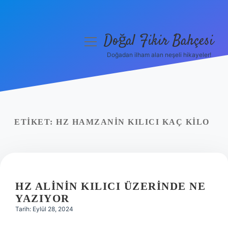
Doğal Fikir Bahçesi
menüyü
aç
Doğadan ilham alan neşeli hikayeler!
Anasayfa
Gizlilik Politikası
Yasal Uyarı
ETIKET:
HZ HAMZANIN KILICI KAÇ KILO
Hakkımızda
HZ ALININ KILICI ÜZERINDE NE
YAZIYOR
Tarih: Eylül 28, 2024