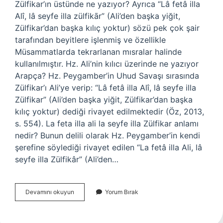
Zülfikar’ın üstünde ne yazıyor? Ayrıca “Lâ fetâ illa
Alî, lâ seyfe illa zülfikār” (Ali’den başka yiğit,
Zülfikar’dan başka kılıç yoktur) sözü pek çok şair
tarafından beyitlere işlenmiş ve özellikle
Müsammatlarda tekrarlanan mısralar halinde
kullanılmıştır. Hz. Ali’nin kılıcı üzerinde ne yazıyor
Arapça? Hz. Peygamber’in Uhud Savaşı sırasında
Zülfikar’ı Ali’ye verip: “Lâ fetâ illa Alî, lâ seyfe illa
Zülfikar” (Ali’den başka yiğit, Zülfikar’dan başka
kılıç yoktur) dediği rivayet edilmektedir (Öz, 2013,
s. 554). La feta illa ali la seyfe illa Zülfikar anlamı
nedir? Bunun delili olarak Hz. Peygamber’in kendi
şerefine söylediği rivayet edilen “La fetâ illa Ali, lâ
seyfe illa Zülfikâr” (Ali’den…
Hz
Devamını okuyun
Yorum Bırak
Alinin
Kılıcı
Üzerinde