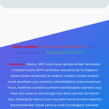
perabet resmi sitesi
tulipbetgiris.org
Reklam ve İletişim:
E-mail:
backlinkpaneli@gmail.com
Teams:
forumhizmeti@gmail.com
Whatsapp: 0262 606 0 726
Telegram:
@karabul
Yasal Uyarı:
Sitemiz, 5651 Sayılı Kanun gereğince Bilgi Teknolojileri
ve İletişim Kurumu (BTK) tarafından onaylanmış bir Yer Sağlayıcı
olarak hizmet vermektedir. Bu nedenle, sitedeki içerikleri proaktif
olarak denetleme veya araştırma yükümlülüğümüz bulunmamaktadır.
Ancak, üyelerimiz yazdıkları içeriklerin sorumluluğunu taşımakta olup,
siteye üye olarak bu sorumluluğu kabul etmiş sayılırlar. Bu internet
sitesi, herhangi bir marka, kurum veya şahıs şirketi ile hiçbir bağlantısı
bulunmamaktadır. Sitede yalnızca kendi hazırladığımız makaleler