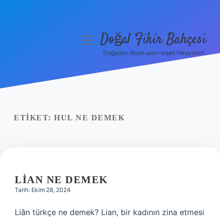
Doğal Fikir Bahçesi
menüyü
aç
Doğadan ilham alan neşeli hikayeler!
Anasayfa
Gizlilik Politikası
Yasal Uyarı
ETIKET:
HUL NE DEMEK
Hakkımızda
LIAN NE DEMEK
Tarih: Ekim 28, 2024
Liân türkçe ne demek? Lian, bir kadının zina etmesi