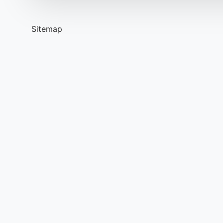
Dinlenme
Durumuna
Göre
Daha
Sitemap
Pozitif
Olmasına
Ne
Denir