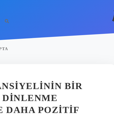
PTA
NSIYELININ BIR
 DINLENME
 DAHA POZITIF