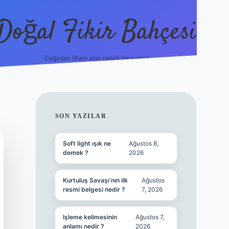
Doğal Fikir Bahçesi
Doğadan ilham alan neşeli hikayeler!
grandoperabet res
SIDEBAR
SON YAZILAR
Soft light ışık ne
Ağustos 8,
demek ?
2026
Kurtuluş Savaşı’nın ilk
Ağustos
resmi belgesi nedir ?
7, 2026
Işleme kelimesinin
Ağustos 7,
anlamı nedir ?
2026