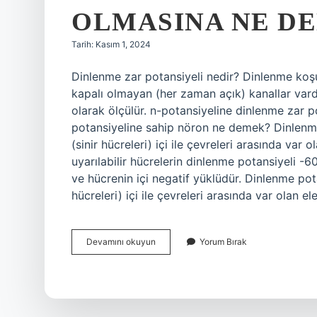
OLMASINA NE DE
Tarih: Kasım 1, 2024
Dinlenme zar potansiyeli nedir? Dinlenme koşu
kapalı olmayan (her zaman açık) kanallar vardı
olarak ölçülür. n-potansiyeline dinlenme zar po
potansiyeline sahip nöron ne demek? Dinlenme p
(sinir hücreleri) içi ile çevreleri arasında var 
uyarılabilir hücrelerin dinlenme potansiyeli -60 
ve hücrenin içi negatif yüklüdür. Dinlenme potan
hücreleri) içi ile çevreleri arasında var olan el
Hücre
Devamını okuyun
Yorum Bırak
Zar
Potansiyelinin
Bir
Uyaran
Sonucu