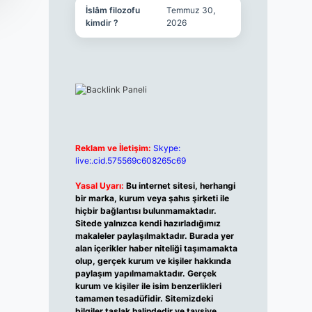
İslâm filozofu
Temmuz 30,
kimdir ?
2026
Reklam ve İletişim:
Skype:
live:.cid.575569c608265c69
Yasal Uyarı:
Bu internet sitesi, herhangi
bir marka, kurum veya şahıs şirketi ile
hiçbir bağlantısı bulunmamaktadır.
Sitede yalnızca kendi hazırladığımız
makaleler paylaşılmaktadır. Burada yer
alan içerikler haber niteliği taşımamakta
olup, gerçek kurum ve kişiler hakkında
paylaşım yapılmamaktadır. Gerçek
kurum ve kişiler ile isim benzerlikleri
tamamen tesadüfidir. Sitemizdeki
bilgiler taslak halindedir ve tavsiye