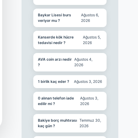
Baykar Lisesi burs
Ağustos 6,
veriyor mu ?
2026
Kanserde kök hücre
Ağustos 5,
tedavisi nedir ?
2026
AVA coin arzı nedir
Ağustos 4,
?
2026
1 birlik kaç eder ?
Ağustos 3, 2026
0 alınan telefon iade
Ağustos 3,
edilir mi ?
2026
Bakiye borç muhtırası
Temmuz 30,
kaç gün ?
2026