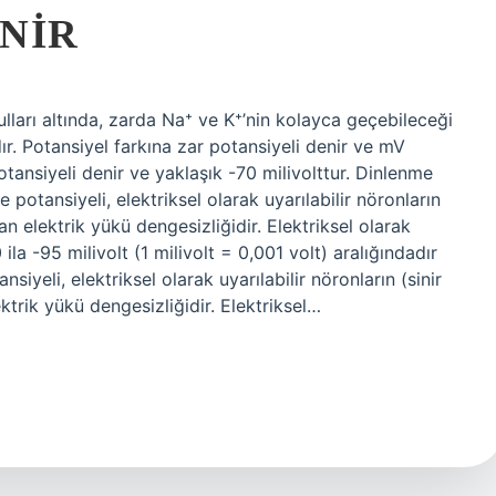
NIR
lları altında, zarda Na⁺ ve K⁺’nin kolayca geçebileceği
r. Potansiyel farkına zar potansiyeli denir ve mV
tansiyeli denir ve yaklaşık -70 milivolttur. Dinlenme
otansiyeli, elektriksel olarak uyarılabilir nöronların
olan elektrik yükü dengesizliğidir. Elektriksel olarak
ila -95 milivolt (1 milivolt = 0,001 volt) aralığındadır
siyeli, elektriksel olarak uyarılabilir nöronların (sinir
ektrik yükü dengesizliğidir. Elektriksel…