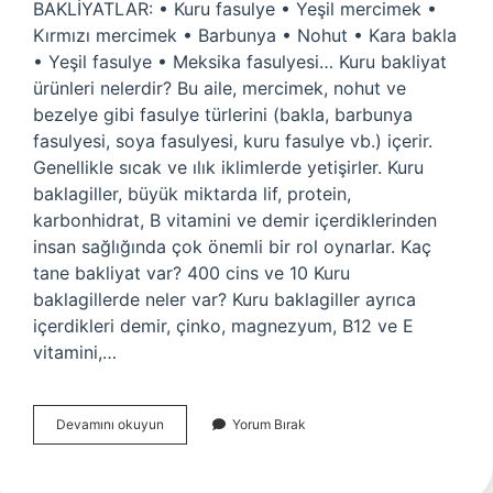
BAKLİYATLAR: • Kuru fasulye • Yeşil mercimek •
Kırmızı mercimek • Barbunya • Nohut • Kara bakla
• Yeşil fasulye • Meksika fasulyesi… Kuru bakliyat
ürünleri nelerdir? Bu aile, mercimek, nohut ve
bezelye gibi fasulye türlerini (bakla, barbunya
fasulyesi, soya fasulyesi, kuru fasulye vb.) içerir.
Genellikle sıcak ve ılık iklimlerde yetişirler. Kuru
baklagiller, büyük miktarda lif, protein,
karbonhidrat, B vitamini ve demir içerdiklerinden
insan sağlığında çok önemli bir rol oynarlar. Kaç
tane bakliyat var? 400 cins ve 10 Kuru
baklagillerde neler var? Kuru baklagiller ayrıca
içerdikleri demir, çinko, magnezyum, B12 ve E
vitamini,…
Bakliyat
Devamını okuyun
Yorum Bırak
Cesitleri
Nelerdir