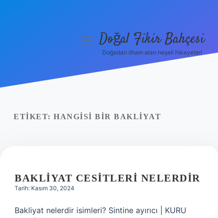
Doğal Fikir Bahçesi
menüyü
aç
Doğadan ilham alan neşeli hikayeler!
Anasayfa
Gizlilik Politikası
Yasal Uyarı
ETIKET:
HANGISI BIR BAKLIYAT
Hakkımızda
BAKLIYAT CESITLERI NELERDIR
Tarih: Kasım 30, 2024
Bakliyat nelerdir isimleri? Sintine ayırıcı | KURU