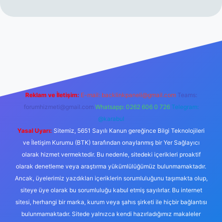
erabet resmi sitesi
tulipbetgiris.org
Reklam ve İletişim:
E-mail:
backlinkpaneli@gmail.com
Teams:
forumhizmeti@gmail.com
Whatsapp: 0262 606 0 726
Telegram:
@karabul
Yasal Uyarı:
Sitemiz, 5651 Sayılı Kanun gereğince Bilgi Teknolojileri
ve İletişim Kurumu (BTK) tarafından onaylanmış bir Yer Sağlayıcı
olarak hizmet vermektedir. Bu nedenle, sitedeki içerikleri proaktif
olarak denetleme veya araştırma yükümlülüğümüz bulunmamaktadır.
Ancak, üyelerimiz yazdıkları içeriklerin sorumluluğunu taşımakta olup,
siteye üye olarak bu sorumluluğu kabul etmiş sayılırlar. Bu internet
sitesi, herhangi bir marka, kurum veya şahıs şirketi ile hiçbir bağlantısı
bulunmamaktadır. Sitede yalnızca kendi hazırladığımız makaleler