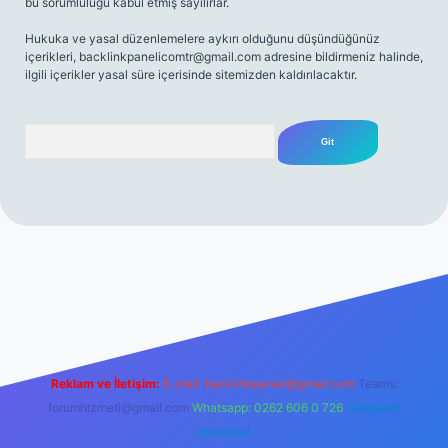
bu sorumluluğu kabul etmiş sayılırlar.
Hukuka ve yasal düzenlemelere aykırı olduğunu düşündüğünüz
içerikleri,
backlinkpanelicomtr@gmail.com
adresine bildirmeniz halinde,
ilgili içerikler yasal süre içerisinde sitemizden kaldırılacaktır.
Arama
rabet resmi sitesi
tulipbetgiris.org
Reklam ve İletişim:
E-mail:
backlinkpaneli@gmail.com
Teams:
forumhizmeti@gmail.com
Whatsapp: 0262 606 0 726
Telegram:
@karabul