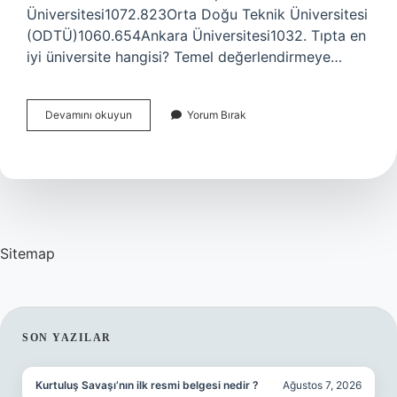
Üniversitesi1072.823Orta Doğu Teknik Üniversitesi
(ODTÜ)1060.654Ankara Üniversitesi1032. Tıpta en
iyi üniversite hangisi? Temel değerlendirmeye…
Hangi
Devamını okuyun
Yorum Bırak
Devlet
Üniversiteleri
Iyi
Sitemap
SIDEBAR
SON YAZILAR
Kurtuluş Savaşı’nın ilk resmi belgesi nedir ?
Ağustos 7, 2026