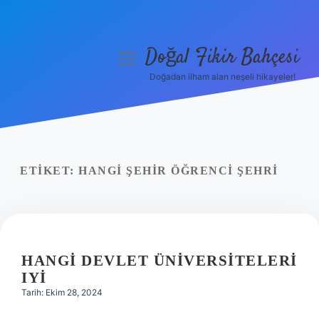
Doğal Fikir Bahçesi
menüyü
aç
Doğadan ilham alan neşeli hikayeler!
Anasayfa
Gizlilik Politikası
Yasal Uyarı
ETIKET:
HANGI ŞEHIR ÖĞRENCI ŞEHRI
Hakkımızda
HANGI DEVLET ÜNIVERSITELERI
IYI
Tarih: Ekim 28, 2024