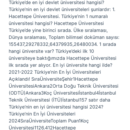
Türkiye’de en iyi devlet üniversitesi hangisi?
Türkiye’nin en iyi devlet üniversiteleri şunlardır: 1.
Hacettepe Üniversitesi. Türkiye’nin 1 numaralı
üniversitesi hangisi? Hacettepe Üniversitesi
Türkiye’de yine birinci sırada. Ülke sıralaması,
Dünya sıralaması, Toplam bilimsel doküman sayısı:
155437,29278332,64379935,26480034. 1 sırada
hangi üniversite var? Türkiye’deki ilk 10
üniversiteye baktığımızda Hacettepe Üniversitesi
ilk sırada yer alıyor. En iyi üniversite hangi ilde?
2021-2022 Türkiye’nin En İyi Üniversiteleri
Açıklandı! SıraÜniversiteŞehir1Hacettepe
ÜniversitesiAnkara2Orta Doğu Teknik Üniversitesi
(ODTÜ)Ankara3Koç Üniversitesiİstanbul4İstanbul
Teknik Üniversitesi (İTÜ)İstanbul157 satır daha
Türkiye’nin en iyi üniversitesi hangisi 2024?
Türkiye’nin En İyi Üniversiteleri
2024SıraÜniversiteToplam Puan1Koç
Üniversitesi1126.412Hacettepe