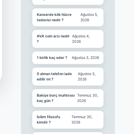
Kanserde kök hücre
Ağustos 5,
tedavisi nedir ?
2026
AVA coin arzı nedir
Ağustos 4,
?
2026
1 birlik kaç eder ?
Ağustos 3, 2026
0 alınan telefon iade
Ağustos 3,
edilir mi ?
2026
Bakiye borç muhtırası
Temmuz 30,
kaç gün ?
2026
İslâm filozofu
Temmuz 30,
kimdir ?
2026