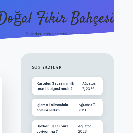
Doğal Fikir Bahçesi
Doğadan ilham alan neşeli hikayeler!
SIDEBAR
SON YAZILAR
Kurtuluş Savaşı’nın ilk
Ağustos
resmi belgesi nedir ?
7, 2026
Işleme kelimesinin
Ağustos 7,
anlamı nedir ?
2026
Baykar Lisesi burs
Ağustos 6,
veriyor mu ?
2026