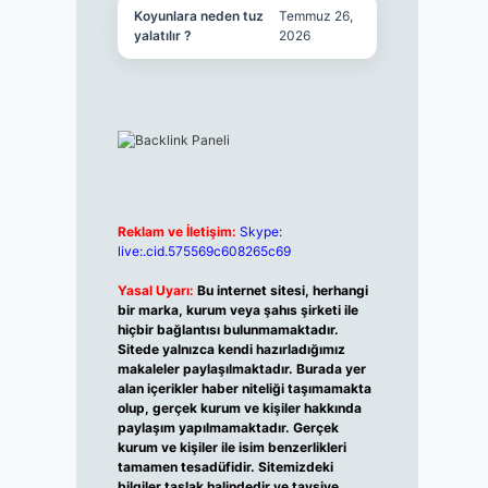
Koyunlara neden tuz
Temmuz 26,
yalatılır ?
2026
Reklam ve İletişim:
Skype:
live:.cid.575569c608265c69
Yasal Uyarı:
Bu internet sitesi, herhangi
bir marka, kurum veya şahıs şirketi ile
hiçbir bağlantısı bulunmamaktadır.
Sitede yalnızca kendi hazırladığımız
makaleler paylaşılmaktadır. Burada yer
alan içerikler haber niteliği taşımamakta
olup, gerçek kurum ve kişiler hakkında
paylaşım yapılmamaktadır. Gerçek
kurum ve kişiler ile isim benzerlikleri
tamamen tesadüfidir. Sitemizdeki
bilgiler taslak halindedir ve tavsiye