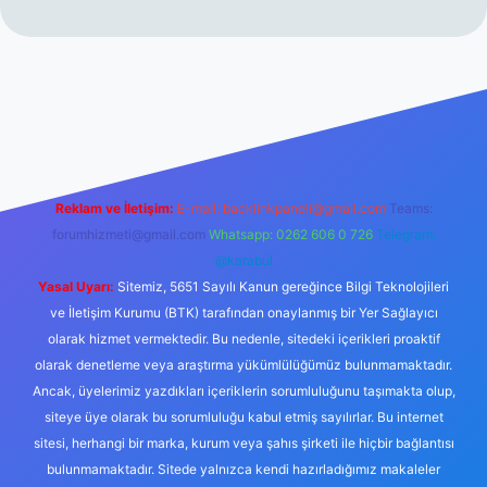
erabet resmi sitesi
tulipbetgiris.org
Reklam ve İletişim:
E-mail:
backlinkpaneli@gmail.com
Teams:
forumhizmeti@gmail.com
Whatsapp: 0262 606 0 726
Telegram:
@karabul
Yasal Uyarı:
Sitemiz, 5651 Sayılı Kanun gereğince Bilgi Teknolojileri
ve İletişim Kurumu (BTK) tarafından onaylanmış bir Yer Sağlayıcı
olarak hizmet vermektedir. Bu nedenle, sitedeki içerikleri proaktif
olarak denetleme veya araştırma yükümlülüğümüz bulunmamaktadır.
Ancak, üyelerimiz yazdıkları içeriklerin sorumluluğunu taşımakta olup,
siteye üye olarak bu sorumluluğu kabul etmiş sayılırlar. Bu internet
sitesi, herhangi bir marka, kurum veya şahıs şirketi ile hiçbir bağlantısı
bulunmamaktadır. Sitede yalnızca kendi hazırladığımız makaleler