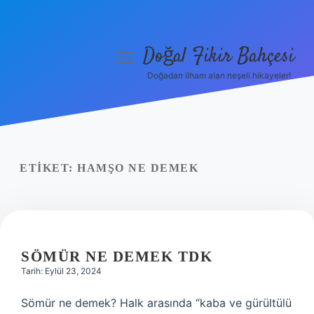
Doğal Fikir Bahçesi
menüyü
aç
Doğadan ilham alan neşeli hikayeler!
Anasayfa
Gizlilik Politikası
Yasal Uyarı
ETIKET:
HAMŞO NE DEMEK
Hakkımızda
SÖMÜR NE DEMEK TDK
Tarih: Eylül 23, 2024
Sömür ne demek? Halk arasında “kaba ve gürültülü