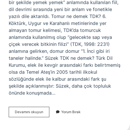
bir şekilde yemek yemek” anlamında kullanılan fiil,
dil devrimi sırasında yeni bir anlam ve fonetikle
yazılı dile aktarıldı. Tomur ne demek TDK? 6.
Köktürk, Uygur ve Karahanlı metinlerinde yer
almayan tomur kelimesi, TDK’da tomurcuk
anlamında kullanılmış olup “gelecekte sap veya
çiçek verecek bitkinin filizi” (TDK, 1998: 2231)
anlamına gelirken, domur domur “1. İnci gibi iri
taneler halinde.” Süzek TDK ne demek? Türk Dil
Kurumu, elek ile kevgir arasındaki farkı belirtmemiş
olsa da Temel Ateş’in 2005 tarihli ilkokul
sözlüğünde elek ile kalbur arasındaki fark şu
şekilde açıklanmıştır: Süzek, daha çok topluluk
önünde konuşmada…
Sömür
Devamını okuyun
Yorum Bırak
Ne
Demek
Tdk