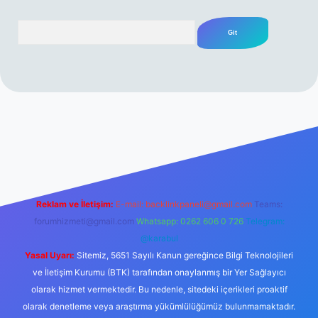
Arama
rabet resmi sitesi
tulipbetgiris.org
Reklam ve İletişim:
E-mail:
backlinkpaneli@gmail.com
Teams:
forumhizmeti@gmail.com
Whatsapp: 0262 606 0 726
Telegram:
@karabul
Yasal Uyarı:
Sitemiz, 5651 Sayılı Kanun gereğince Bilgi Teknolojileri
ve İletişim Kurumu (BTK) tarafından onaylanmış bir Yer Sağlayıcı
olarak hizmet vermektedir. Bu nedenle, sitedeki içerikleri proaktif
olarak denetleme veya araştırma yükümlülüğümüz bulunmamaktadır.