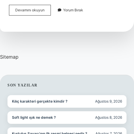
Gebelikte
Devamını okuyun
Yorum Bırak
Akıntı
Nasıl
Olmalıdır
Sitemap
SIDEBAR
SON YAZILAR
Kılıç karakteri gerçekte kimdir ?
Ağustos 9, 2026
Soft light ışık ne demek ?
Ağustos 8, 2026
Kurtuluş Savaşı’nın ilk resmi belgesi nedir ?
Ağustos 7, 2026