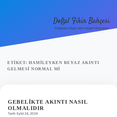
Doğal Fikir Bahçesi
menüyü
aç
Doğadan ilham alan neşeli hikayeler!
Anasayfa
Gizlilik Politikası
Yasal Uyarı
ETIKET:
HAMILEYKEN BEYAZ AKINTI
GELMESI NORMAL MI
Hakkımızda
GEBELIKTE AKINTI NASIL
OLMALIDIR
Tarih: Eylül 24, 2024