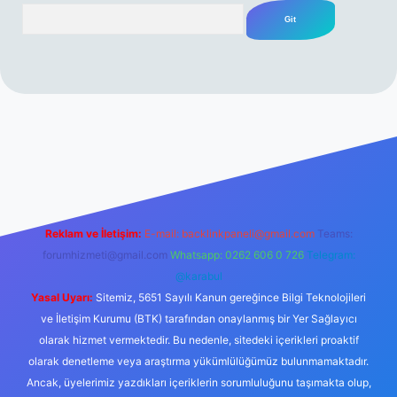
Arama
erabet resmi sitesi
tulipbetgiris.org
Reklam ve İletişim:
E-mail:
backlinkpaneli@gmail.com
Teams:
forumhizmeti@gmail.com
Whatsapp: 0262 606 0 726
Telegram:
@karabul
Yasal Uyarı:
Sitemiz, 5651 Sayılı Kanun gereğince Bilgi Teknolojileri
ve İletişim Kurumu (BTK) tarafından onaylanmış bir Yer Sağlayıcı
olarak hizmet vermektedir. Bu nedenle, sitedeki içerikleri proaktif
olarak denetleme veya araştırma yükümlülüğümüz bulunmamaktadır.
Ancak, üyelerimiz yazdıkları içeriklerin sorumluluğunu taşımakta olup,