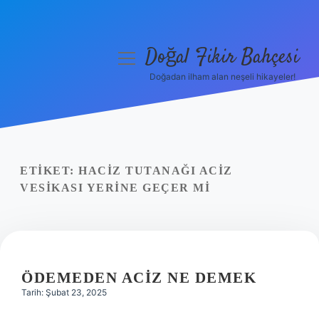
Doğal Fikir Bahçesi
menüyü
aç
Doğadan ilham alan neşeli hikayeler!
Anasayfa
Gizlilik Politikası
Yasal Uyarı
ETIKET:
HACIZ TUTANAĞI ACIZ
VESIKASI YERINE GEÇER MI
Hakkımızda
ÖDEMEDEN ACIZ NE DEMEK
Tarih: Şubat 23, 2025