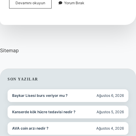
Ödemeden
Devamını okuyun
Yorum Bırak
Aciz
Ne
Demek
Sitemap
SIDEBAR
SON YAZILAR
Baykar Lisesi burs veriyor mu ?
Ağustos 6, 2026
Kanserde kök hücre tedavisi nedir ?
Ağustos 5, 2026
AVA coin arzı nedir ?
Ağustos 4, 2026