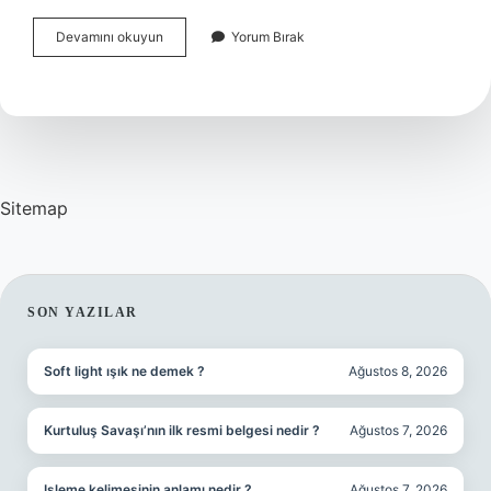
Sephora
Devamını okuyun
Yorum Bırak
Doğum
Günü
Hediyesi
Veriyor
Mu
Sitemap
SIDEBAR
SON YAZILAR
Soft light ışık ne demek ?
Ağustos 8, 2026
Kurtuluş Savaşı’nın ilk resmi belgesi nedir ?
Ağustos 7, 2026
Işleme kelimesinin anlamı nedir ?
Ağustos 7, 2026