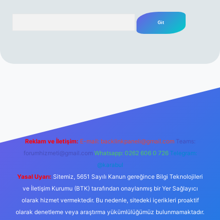
Arama
erabet resmi sitesi
tulipbetgiris.org
Reklam ve İletişim:
E-mail:
backlinkpaneli@gmail.com
Teams:
forumhizmeti@gmail.com
Whatsapp: 0262 606 0 726
Telegram:
@karabul
Yasal Uyarı:
Sitemiz, 5651 Sayılı Kanun gereğince Bilgi Teknolojileri
ve İletişim Kurumu (BTK) tarafından onaylanmış bir Yer Sağlayıcı
olarak hizmet vermektedir. Bu nedenle, sitedeki içerikleri proaktif
olarak denetleme veya araştırma yükümlülüğümüz bulunmamaktadır.