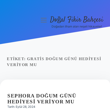
Doğal Fikir Bahçesi
menüyü
aç
Doğadan ilham alan neşeli hikayeler!
Anasayfa
Gizlilik Politikası
Yasal Uyarı
ETIKET:
GRATIS DOĞUM GÜNÜ HEDIYESI
VERIYOR MU
Hakkımızda
SEPHORA DOĞUM GÜNÜ
HEDIYESI VERIYOR MU
Tarih: Eylül 28, 2024