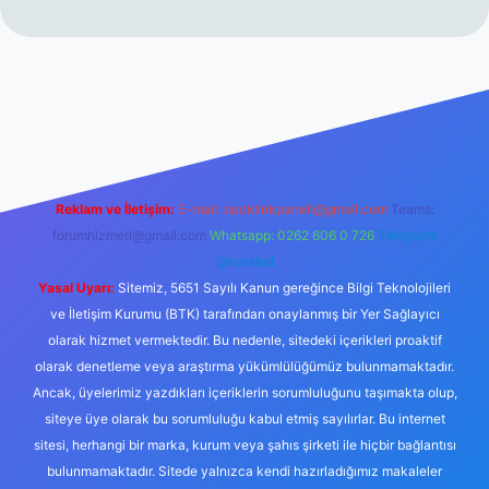
erabet resmi sitesi
tulipbetgiris.org
Reklam ve İletişim:
E-mail:
backlinkpaneli@gmail.com
Teams:
forumhizmeti@gmail.com
Whatsapp: 0262 606 0 726
Telegram:
@karabul
Yasal Uyarı:
Sitemiz, 5651 Sayılı Kanun gereğince Bilgi Teknolojileri
ve İletişim Kurumu (BTK) tarafından onaylanmış bir Yer Sağlayıcı
olarak hizmet vermektedir. Bu nedenle, sitedeki içerikleri proaktif
olarak denetleme veya araştırma yükümlülüğümüz bulunmamaktadır.
Ancak, üyelerimiz yazdıkları içeriklerin sorumluluğunu taşımakta olup,
siteye üye olarak bu sorumluluğu kabul etmiş sayılırlar. Bu internet
sitesi, herhangi bir marka, kurum veya şahıs şirketi ile hiçbir bağlantısı
bulunmamaktadır. Sitede yalnızca kendi hazırladığımız makaleler