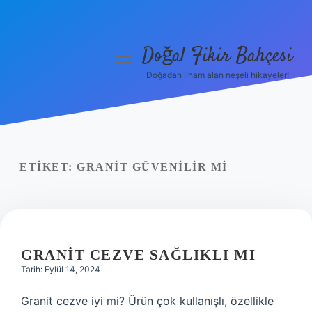
Doğal Fikir Bahçesi
menüyü
aç
Doğadan ilham alan neşeli hikayeler!
Anasayfa
Gizlilik Politikası
Yasal Uyarı
ETIKET:
GRANIT GÜVENILIR MI
Hakkımızda
GRANIT CEZVE SAĞLIKLI MI
Tarih: Eylül 14, 2024
Granit cezve iyi mi? Ürün çok kullanışlı, özellikle