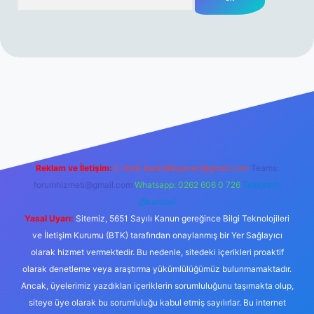
erabet resmi sitesi
tulipbetgiris.org
Reklam ve İletişim:
E-mail:
backlinkpaneli@gmail.com
Teams:
forumhizmeti@gmail.com
Whatsapp: 0262 606 0 726
Telegram:
@karabul
Yasal Uyarı:
Sitemiz, 5651 Sayılı Kanun gereğince Bilgi Teknolojileri
ve İletişim Kurumu (BTK) tarafından onaylanmış bir Yer Sağlayıcı
olarak hizmet vermektedir. Bu nedenle, sitedeki içerikleri proaktif
olarak denetleme veya araştırma yükümlülüğümüz bulunmamaktadır.
Ancak, üyelerimiz yazdıkları içeriklerin sorumluluğunu taşımakta olup,
siteye üye olarak bu sorumluluğu kabul etmiş sayılırlar. Bu internet