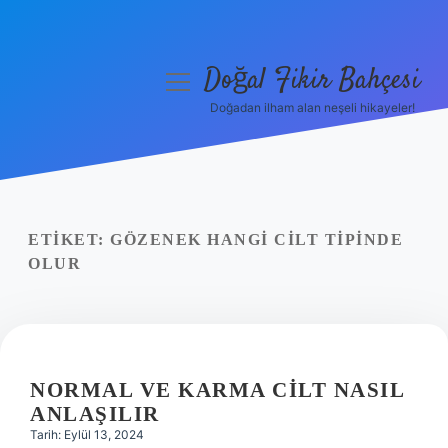
Doğal Fikir Bahçesi
menüyü
aç
Doğadan ilham alan neşeli hikayeler!
Anasayfa
Gizlilik Politikası
Yasal Uyarı
ETIKET:
GÖZENEK HANGI CILT TIPINDE
OLUR
Hakkımızda
NORMAL VE KARMA CILT NASIL
ANLAŞILIR
Tarih: Eylül 13, 2024