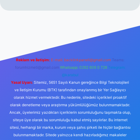
randoperabet resmi sitesi
tulipbetgiris.org
Reklam ve İletişim:
E-mail:
backlinkpaneli@gmail.com
Teams:
forumhizmeti@gmail.com
Whatsapp: 0262 606 0 726
Telegram:
@karabul
Yasal Uyarı:
Sitemiz, 5651 Sayılı Kanun gereğince Bilgi Teknolojileri
ve İletişim Kurumu (BTK) tarafından onaylanmış bir Yer Sağlayıcı
olarak hizmet vermektedir. Bu nedenle, sitedeki içerikleri proaktif
olarak denetleme veya araştırma yükümlülüğümüz bulunmamaktadır.
Ancak, üyelerimiz yazdıkları içeriklerin sorumluluğunu taşımakta olup,
siteye üye olarak bu sorumluluğu kabul etmiş sayılırlar. Bu internet
sitesi, herhangi bir marka, kurum veya şahıs şirketi ile hiçbir bağlantısı
bulunmamaktadır. Sitede yalnızca kendi hazırladığımız makaleler