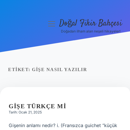
Doğal Fikir Bahçesi
menüyü
aç
Doğadan ilham alan neşeli hikayeler!
Anasayfa
Gizlilik Politikası
Yasal Uyarı
ETIKET:
GIŞE NASIL YAZILIR
Hakkımızda
GIŞE TÜRKÇE MI
Tarih: Ocak 21, 2025
Gişenin anlamı nedir? i. (Fransızca guichet “küçük