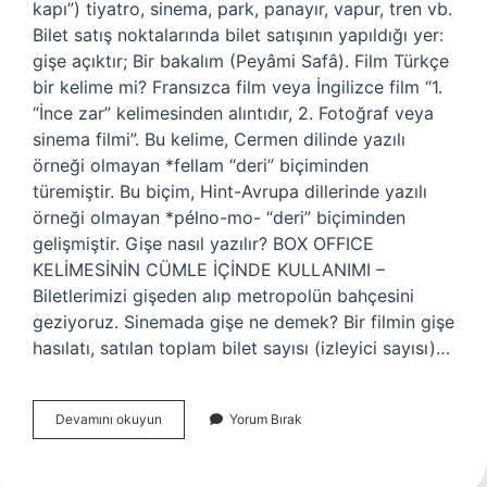
kapı”) tiyatro, sinema, park, panayır, vapur, tren vb.
Bilet satış noktalarında bilet satışının yapıldığı yer:
gişe açıktır; Bir bakalım (Peyâmi Safâ). Film Türkçe
bir kelime mi? Fransızca film veya İngilizce film “1.
“İnce zar” kelimesinden alıntıdır, 2. Fotoğraf veya
sinema filmi”. Bu kelime, Cermen dilinde yazılı
örneği olmayan *fellam “deri” biçiminden
türemiştir. Bu biçim, Hint-Avrupa dillerinde yazılı
örneği olmayan *pélno-mo- “deri” biçiminden
gelişmiştir. Gişe nasıl yazılır? BOX OFFICE
KELİMESİNİN CÜMLE İÇİNDE KULLANIMI –
Biletlerimizi gişeden alıp metropolün bahçesini
geziyoruz. Sinemada gişe ne demek? Bir filmin gişe
hasılatı, satılan toplam bilet sayısı (izleyici sayısı)…
Gişe
Devamını okuyun
Yorum Bırak
Türkçe
Mi